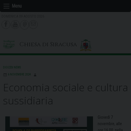
Skip
Menu
to
DOMENICA 09 AGOSTO 2026
content
Chiesa di Siracusa
DIOCESI NEWS
6 NOVEMBRE 2024
Economia sociale e cultura
sussidiaria
Giovedì 7
novembre, alle
ore 16.00, nella