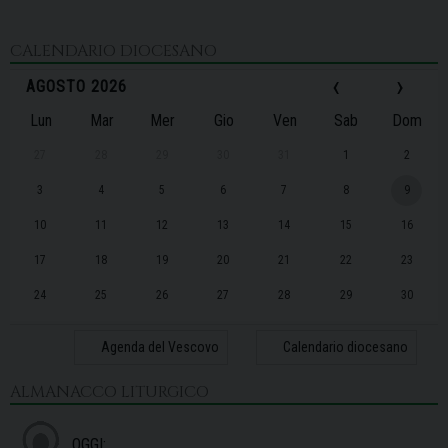
CALENDARIO DIOCESANO
‹
›
AGOSTO 2026
Lun
Mar
Mer
Gio
Ven
Sab
Dom
27
28
29
30
31
1
2
3
4
5
6
7
8
9
10
11
12
13
14
15
16
17
18
19
20
21
22
23
24
25
26
27
28
29
30
31
1
2
3
4
5
6
Agenda del Vescovo
Calendario diocesano
ALMANACCO LITURGICO
OGGI: