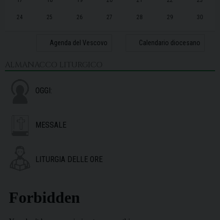
24
25
26
27
28
29
30
31
1
2
3
4
5
6
Agenda del Vescovo
Calendario diocesano
ALMANACCO LITURGICO
OGGI:
MESSALE
LITURGIA DELLE ORE