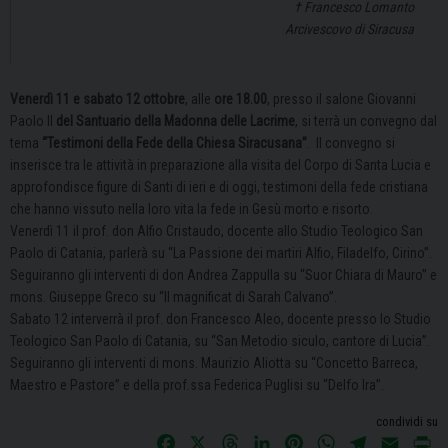
†
Francesco Lomanto
Arcivescovo di Siracusa
Venerdì 11 e sabato 12 ottobre
, alle
ore 18.00
, presso il salone Giovanni
Paolo II
del Santuario della Madonna delle Lacrime
, si terrà un convegno dal
tema
“Testimoni della Fede della Chiesa Siracusana”
.
Il convegno si
inserisce tra le attività in preparazione alla visita del Corpo di Santa Lucia e
approfondisce figure di Santi di ieri e di oggi, testimoni della fede cristiana
che hanno vissuto nella loro vita la fede in Gesù morto e risorto.
Venerdì 11 il prof. don Alfio Cristaudo, docente allo Studio Teologico San
Paolo di Catania, parlerà su “La Passione dei martiri Alfio, Filadelfo, Cirino”.
Seguiranno gli interventi di don Andrea Zappulla su “Suor Chiara di Mauro” e
mons. Giuseppe Greco su “Il magnificat di Sarah Calvano”.
Sabato 12 interverrà il prof. don Francesco Aleo, docente presso lo Studio
Teologico San Paolo di Catania, su “San Metodio siculo, cantore di Lucia”.
Seguiranno gli interventi di mons. Maurizio Aliotta su “Concetto Barreca,
Maestro e Pastore” e della prof.ssa Federica Puglisi su “Delfo Ira”.
condividi su
F
X
T
L
P
W
T
E
P