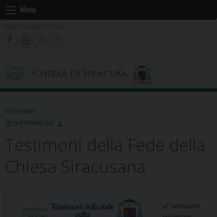
Skip
Menu
to
SABATO 08 AGOSTO 2026
content
Chiesa di Siracusa
DIOCESI NEWS
28 SETTEMBRE 2024
Testimoni della Fede della
Chiesa Siracusana
«E’ necessario
presentare