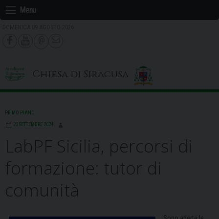
Skip
Menu
to
DOMENICA 09 AGOSTO 2026
content
Chiesa di Siracusa
PRIMO PIANO
22 SETTEMBRE 2024
LabPF Sicilia, percorsi di
formazione: tutor di
comunità
Sono aperte le