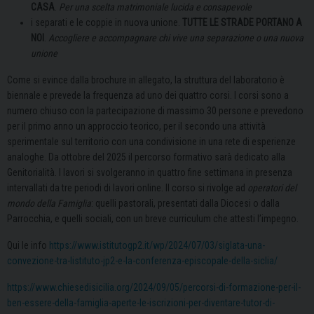
CASA
.
Per una scelta matrimoniale lucida e consapevole
i separati e le coppie in nuova unione.
TUTTE LE STRADE PORTANO A
NOI
.
Accogliere e accompagnare chi vive una separazione o una nuova
unione
Come si evince dalla brochure in allegato, la struttura del laboratorio è
biennale e prevede la frequenza ad uno dei quattro corsi. I corsi sono a
numero chiuso con la partecipazione di massimo 30 persone e prevedono
per il primo anno un approccio teorico, per il secondo una attività
sperimentale sul territorio con una condivisione in una rete di esperienze
analoghe. Da ottobre del 2025 il percorso formativo sarà dedicato alla
Genitorialità. I lavori si svolgeranno in quattro fine settimana in presenza
intervallati da tre periodi di lavori online. Il corso si rivolge ad
operatori del
mondo della Famiglia
: quelli pastorali, presentati dalla Diocesi o dalla
Parrocchia, e quelli sociali, con un breve curriculum che attesti l’impegno.
Qui le info
https://www.istitutogp2.it/wp/2024/07/03/siglata-una-
convezione-tra-listituto-jp2-e-la-conferenza-episcopale-della-siclia/
https://www.chiesedisicilia.org/2024/09/05/percorsi-di-formazione-per-il-
ben-essere-della-famiglia-aperte-le-iscrizioni-per-diventare-tutor-di-