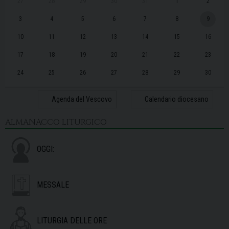
27
28
29
30
31
1
2
3
4
5
6
7
8
9
10
11
12
13
14
15
16
17
18
19
20
21
22
23
24
25
26
27
28
29
30
31
1
2
3
4
5
6
Agenda del Vescovo
Calendario diocesano
ALMANACCO LITURGICO
OGGI:
MESSALE
LITURGIA DELLE ORE