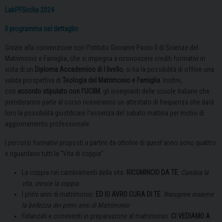
LabPFSicilia 2024
Il programma nel dettaglio
Grazie alla convenzione con l’Istituto Giovanni Paolo II di Scienze del
Matrimonio e Famiglia, che si impegna a riconoscere crediti formativi in
vista di un
Diploma Accademico di I livello
, si ha la possibilità di offrire una
valida prospettiva di
Teologia del Matrimonio e Famiglia
. Inoltre,
con
accordo stipulato con l’UCIIM
, gli insegnanti delle scuole italiane che
prenderanno parte al corso riceveranno un attestato di frequenza che darà
loro la possibilità giustificare l’assenza del sabato mattina per motivi di
aggiornamento professionale.
I percorsi formativi proposti a partire da ottobre di quest’anno sono quattro
e riguardano tutti la “Vita di coppia”:
La coppia nei cambiamenti della vita:
RICOMINCIO DA TE
.
Cambia la
vita, cresce la coppia
I primi anni di matrimonio:
ED IO AVRO CURA DI TE
.
Riscoprire insieme
la bellezza dei primi anni di Matrimonio
Fidanzati e conviventi in preparazione al matrimonio:
CI VEDIAMO A