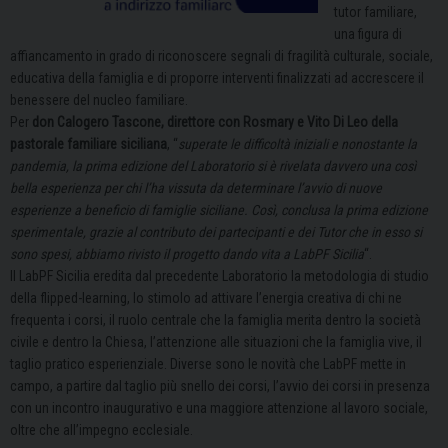
tutor familiare,
una figura di
affiancamento in grado di riconoscere segnali di fragilità culturale, sociale,
educativa della famiglia e di proporre interventi finalizzati ad accrescere il
benessere del nucleo familiare.
Per
don Calogero Tascone, direttore con Rosmary e Vito Di Leo della
pastorale familiare siciliana
, “
superate le difficoltà iniziali e nonostante la
pandemia, la prima edizione del Laboratorio si è rivelata davvero una così
bella esperienza per chi l’ha vissuta da determinare l’avvio di nuove
esperienze a beneficio di famiglie siciliane. Così, conclusa la prima edizione
sperimentale, grazie al contributo dei partecipanti e dei Tutor che in esso si
sono spesi, abbiamo rivisto il progetto dando vita a LabPF Sicilia
“.
Il LabPF Sicilia eredita dal precedente Laboratorio la metodologia di studio
della flipped-learning, lo stimolo ad attivare l’energia creativa di chi ne
frequenta i corsi, il ruolo centrale che la famiglia merita dentro la società
civile e dentro la Chiesa, l’attenzione alle situazioni che la famiglia vive, il
taglio pratico esperienziale. Diverse sono le novità che LabPF mette in
campo, a partire dal taglio più snello dei corsi, l’avvio dei corsi in presenza
con un incontro inaugurativo e una maggiore attenzione al lavoro sociale,
oltre che all’impegno ecclesiale.