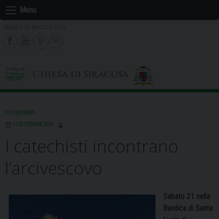
Skip
Menu
to
SABATO 08 AGOSTO 2026
content
Chiesa di Siracusa
DIOCESI NEWS
17 SETTEMBRE 2024
I catechisti incontrano
l’arcivescovo
Sabato 21 nella
Basilica di Santa