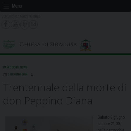
Skip
Menu
to
VENERDÌ 07 AGOSTO 2026
content
Chiesa di Siracusa
PARROCCHIE NEWS
2 GIUGNO 2024
Trentennale della morte di
don Peppino Diana
Sabato 8 giugno
alle ore 21.00,
nella parrocchia