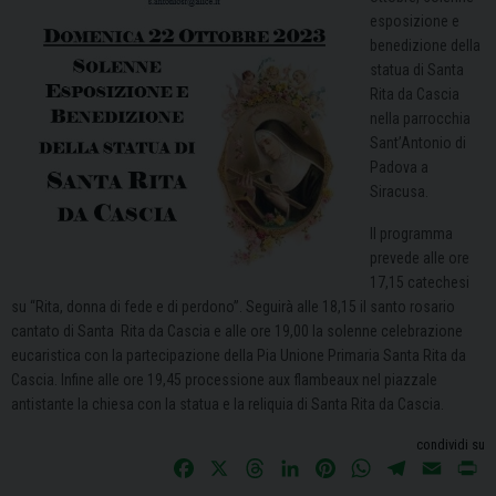
esposizione e
benedizione della
statua di Santa
Rita da Cascia
nella parrocchia
Sant’Antonio di
Padova a
Siracusa.
Il programma
prevede alle ore
17,15 catechesi
su “Rita, donna di fede e di perdono”. Seguirà alle 18,15 il santo rosario
cantato di Santa Rita da Cascia e alle ore 19,00 la solenne celebrazione
eucaristica con la partecipazione della Pia Unione Primaria Santa Rita da
Cascia. Infine alle ore 19,45 processione aux flambeaux nel piazzale
antistante la chiesa con la statua e la reliquia di Santa Rita da Cascia.
condividi su
F
X
T
L
P
W
T
E
P
a
h
i
i
h
e
m
r