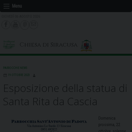
Skip
Menu
to
GIOVEDÌ 06 AGOSTO 2026
content
Chiesa di Siracusa
PARROCCHIE NEWS
19 OTTOBRE 2023
Esposizione della statua di
Santa Rita da Cascia
Domenica
prossima, 22
ottobre, solenne