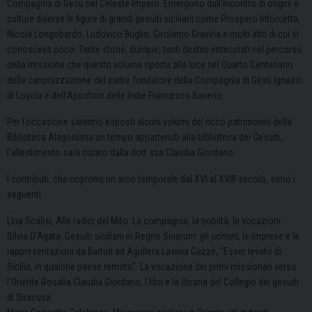
Compagnia di Gesù nel Celeste Impero. Emergono dall’incontro di origini e
culture diverse le figure di grandi gesuiti siciliani come Prospero Intorcetta,
Nicola Longobardo, Ludovico Buglio, Girolamo Gravina e molti altri di cui si
conosceva poco. Tante storie, dunque, tanti destini intrecciati nel percorso
della missione che questo volume riporta alla luce nel Quarto Centenario
della canonizzazione del padre fondatore della Compagnia di Gesù Ignazio
di Loyola e dell’Apostolo delle Indie Francesco Saverio.
Per l’occasione saranno esposti alcuni volumi del ricco patrimonio della
Biblioteca Alagoniana un tempo appartenuti alla biblioteca dei Gesuiti,
l’allestimento sarà curato dalla dott.ssa Claudia Giordano.
I contributi, che coprono un arco temporale dal XVI al XVIII secolo, sono i
seguenti
Lina Scalisi, Alle radici del Mito. La compagnia, la nobiltà, le vocazioni
Silvia D’Agata, Gesuiti siciliani in Regno Sinarum: gli uomini, le imprese e le
rappresentazioni da Bartoli ad Aguilera Lavinia Gazzè, “Esser levato di
Sicilia, in qualche paese remoto”. La vocazione dei primi missionari verso
l’Oriente Rosalia Claudia Giordano, I libri e la libraria del Collegio dei gesuiti
di Siracusa