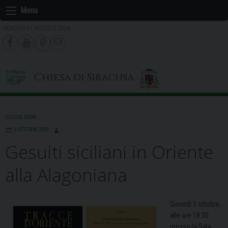
Skip
Menu
to
VENERDÌ 07 AGOSTO 2026
content
Chiesa di Siracusa
DIOCESI NEWS
3 OTTOBRE 2023
Gesuiti siciliani in Oriente
alla Alagoniana
Giovedì 5 ottobre,
alle ore 18.30
presso la Sala