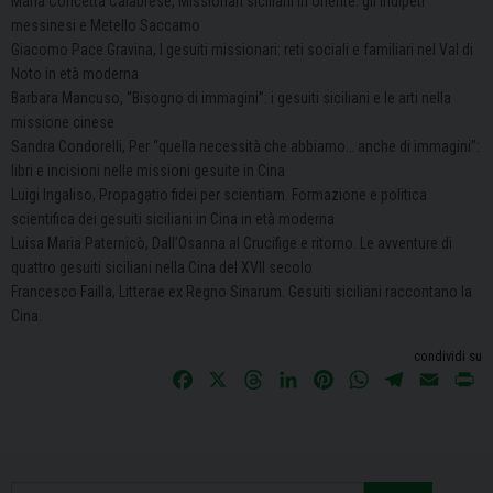
Maria Concetta Calabrese, Missionari siciliani in Oriente: gli indipeti
messinesi e Metello Saccamo
Giacomo Pace Gravina, I gesuiti missionari: reti sociali e familiari nel Val di
Noto in età moderna
Barbara Mancuso, “Bisogno di immagini”: i gesuiti siciliani e le arti nella
missione cinese
Sandra Condorelli, Per “quella necessità che abbiamo… anche di immagini”:
libri e incisioni nelle missioni gesuite in Cina
Luigi Ingaliso, Propagatio fidei per scientiam. Formazione e politica
scientifica dei gesuiti siciliani in Cina in età moderna
Luisa Maria Paternicò, Dall’Osanna al Crucifige e ritorno. Le avventure di
quattro gesuiti siciliani nella Cina del XVII secolo
Francesco Failla, Litterae ex Regno Sinarum. Gesuiti siciliani raccontano la
Cina.
condividi su
F
X
T
L
P
W
T
E
P
a
h
i
i
h
e
m
r
c
r
n
n
a
l
a
i
e
e
k
t
t
e
i
n
b
a
e
e
s
g
l
t