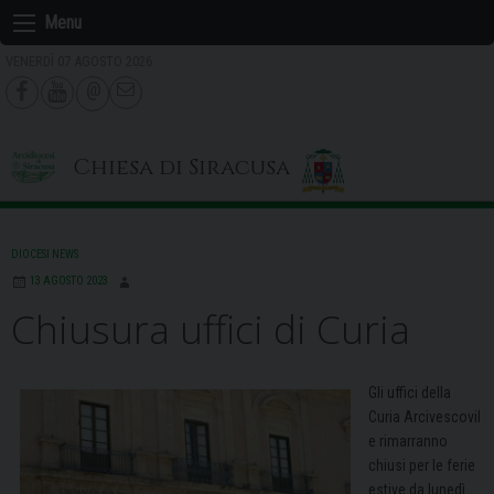
Skip
Menu
to
VENERDÌ 07 AGOSTO 2026
content
Chiesa di Siracusa
DIOCESI NEWS
13 AGOSTO 2023
Chiusura uffici di Curia
Gli uffici della
Curia Arcivescovil
e rimarranno
chiusi per le ferie
estive da lunedì