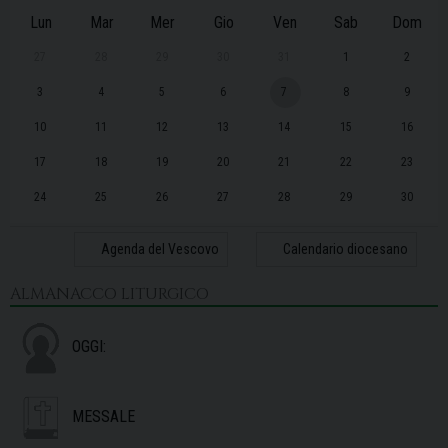
Lun
Mar
Mer
Gio
Ven
Sab
Dom
27
28
29
30
31
1
2
3
4
5
6
7
8
9
10
11
12
13
14
15
16
17
18
19
20
21
22
23
24
25
26
27
28
29
30
31
1
2
3
4
5
6
Agenda del Vescovo
Calendario diocesano
ALMANACCO LITURGICO
OGGI:
MESSALE