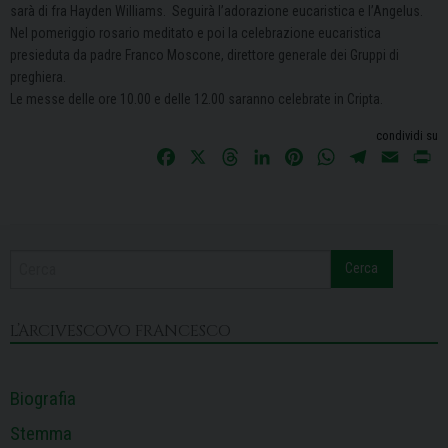
sarà di fra Hayden Williams.
Seguirà l’adorazione eucaristica e l’Angelus.
Nel pomeriggio rosario meditato e poi la celebrazione eucaristica
presieduta da padre Franco Moscone, direttore generale dei Gruppi di
preghiera.
Le messe delle ore 10.00 e delle 12.00 saranno celebrate in Cripta.
condividi su
F
X
T
L
P
W
T
E
P
a
h
i
i
h
e
m
r
c
r
n
n
a
l
a
i
e
e
k
t
t
e
i
n
b
a
e
e
s
g
l
t
Cerca
o
d
d
r
A
r
o
s
I
e
p
a
k
n
s
p
m
L’ARCIVESCOVO FRANCESCO
t
Biografia
Stemma