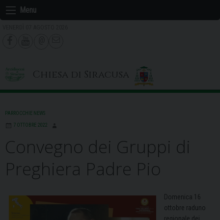
Skip
Menu
to
VENERDÌ 07 AGOSTO 2026
content
Chiesa di Siracusa
PARROCCHIE NEWS
7 OTTOBRE 2022
Convegno dei Gruppi di
Preghiera Padre Pio
Domenica 16
ottobre raduno
regionale dei