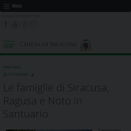
Skip
Menu
to
GIOVEDÌ 06 AGOSTO 2026
content
Chiesa di Siracusa
PRIMO PIANO
6 OTTOBRE 2022
Le famiglie di Siracusa,
Ragusa e Noto in
Santuario
“Camminiamo,