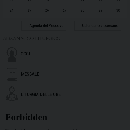
17
18
19
20
21
22
23
24
25
26
27
28
29
30
31
1
2
3
4
5
6
Agenda del Vescovo
Calendario diocesano
ALMANACCO LITURGICO
OGGI:
MESSALE
LITURGIA DELLE ORE