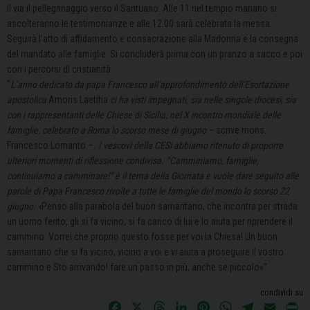
il via il pellegrinaggio verso il Santuario. Alle 11 nel tempio mariano si
ascolteranno le testimonianze e alle 12.00 sarà celebrata la messa.
Seguirà l’atto di affidamento e consacrazione alla Madonna e la consegna
del mandato alle famiglie. Si concluderà prima con un pranzo a sacco e poi
con i percorsi di cristianità.
“
L’anno dedicato da papa Francesco all’approfondimento dell’Esortazione
apostolica
Amoris Laetitia
ci ha visti impegnati, sia nelle singole diocesi, sia
con i rappresentanti delle Chiese di Sicilia, nel X incontro mondiale delle
famiglie, celebrato a Roma lo scorso mese di giugno –
scrive mons.
Francesco Lomanto –
. I vescovi della CESi abbiamo ritenuto di proporre
ulteriori momenti di riflessione condivisa. “Camminiamo, famiglie,
continuiamo a camminare!” è il tema della Giornata e vuole dare seguito alle
parole di Papa Francesco rivolte a tutte le famiglie del mondo lo scorso 22
giugno: «
Penso alla parabola del buon samaritano, che incontra per strada
un uomo ferito, gli si fa vicino, si fa carico di lui e lo aiuta per riprendere il
cammino. Vorrei che proprio questo fosse per voi la Chiesa! Un buon
samaritano che si fa vicino, vicino a voi e vi aiuta a proseguire il vostro
cammino e Sto arrivando! fare un passo in più, anche se piccolo»”.
condividi su
F
X
T
L
P
W
T
E
P