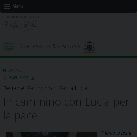
Skip
Menu
to
VENERDÌ 07 AGOSTO 2026
content
Chiesa di Siracusa
PRIMO PIANO
28 APRILE 2022
Festa del Patrocinio di Santa Lucia
In cammino con Lucia per
la pace
“
Torna la festa