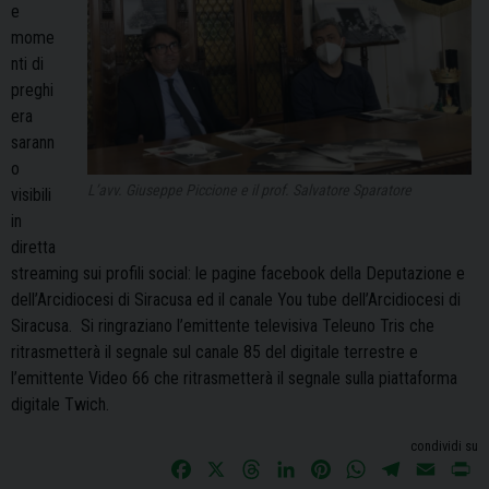
e
mome
nti di
preghi
era
sarann
o
L’avv. Giuseppe Piccione e il prof. Salvatore Sparatore
visibili
in
diretta
streaming sui profili social: le pagine facebook della Deputazione e
dell’Arcidiocesi di Siracusa ed il canale You tube dell’Arcidiocesi di
Siracusa. Si ringraziano l’emittente televisiva Teleuno Tris che
ritrasmetterà il segnale sul canale 85 del digitale terrestre e
l’emittente Video 66 che ritrasmetterà il segnale sulla piattaforma
digitale Twich.
condividi su
F
X
T
L
P
W
T
E
P