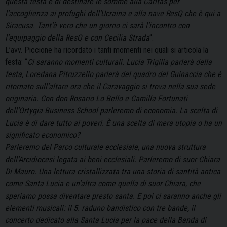
questa festa e di destinare le somme alla Caritas per
l’accoglienza ai profughi dell’Ucraina e alla nave ResQ che è qui a
Siracusa. Tant’è vero che un giorno ci sarà l’incontro con
l’equipaggio della ResQ e con Cecilia Strada
“.
L’avv. Piccione ha ricordato i tanti momenti nei quali si articola la
festa: “
Ci saranno momenti culturali. Lucia Trigilia parlerà della
festa, Loredana Pitruzzello parlerà del quadro del Guinaccia che è
ritornato sull’altare ora che il Caravaggio si trova nella sua sede
originaria. Con don Rosario Lo Bello e Camilla Fortunati
dell’Ortygia Business School parleremo di economia. La scelta di
Lucia è di dare tutto ai poveri. È una scelta di mera utopia o ha un
significato economico?
Parleremo del Parco culturale ecclesiale, una nuova struttura
dell’Arcidiocesi legata ai beni ecclesiali. Parleremo di suor Chiara
Di Mauro. Una lettura cristallizzata tra una storia di santità antica
come Santa Lucia e un’altra come quella di suor Chiara, che
speriamo possa diventare presto santa. E poi ci saranno anche gli
elementi musicali: il 5. raduno bandistico con tre bande, il
concerto dedicato alla Santa Lucia per la pace della Banda di