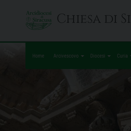
Skip
to
Chiesa di S
content
Home
Arcivescovo
Diocesi
Curia