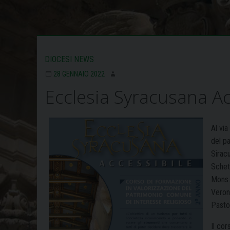
DIOCESI NEWS
28 GENNAIO 2022
Ecclesia Syracusana Ac
Al vi
del pa
Sirac
Schett
Mons.
Veron
Pastor
Il co