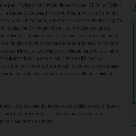
ale per il Turismo con l’Ufficio diocesano per i
BB.CC. e l’Edilizia
to, la Caritas Diocesana, il Progetto Policoro e la Kairós. Inoltre
’anno, visto il tema scelto, abbiamo coinvolto nel nostro progetto
 la
Fondazione Sant’Angela Merici.
La formazione di questo
L’obiettivo di un turismo per tutti si concretizza riconoscendo e
 poter decidere dove trascorrere la propria vacanza o il
proprio
olo per il livello di
accessibilità di un luogo rispetto ad un altro”.
ore pulsante della sua stessa vita, sentiamo il bisogno di
ico e pratico, il corso tratterà svariati argomenti che
aiuteranno il
n particolare
attenzione ai beni ecclesiali e alle possibilità di
 messi a disposizione di persone con disabilità o bisogni speciali
 alloggiare e prendere parte ad eventi senza incontrare
anche di sicurezza e confort.