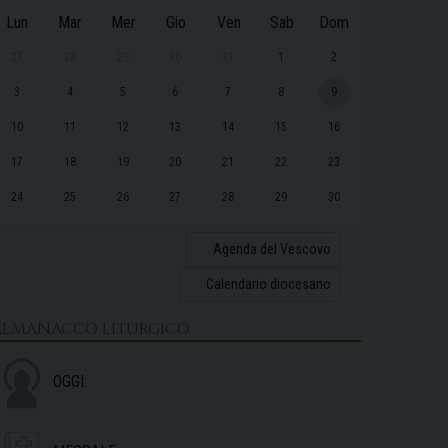
Lun
Mar
Mer
Gio
Ven
Sab
Dom
27
28
29
30
31
1
2
3
4
5
6
7
8
9
10
11
12
13
14
15
16
17
18
19
20
21
22
23
24
25
26
27
28
29
30
31
1
2
3
4
5
6
Agenda del Vescovo
Calendario diocesano
ALMANACCO LITURGICO
OGGI: