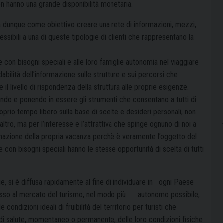
n hanno una grande disponibilità monetaria.
ha dunque come obiettivo creare una rete di informazioni, mezzi,
ssibili a una di queste tipologie di clienti che rappresentano la
 con bisogni speciali e alle loro famiglie autonomia nel viaggiare
dabilità dell’informazione sulle strutture e sui percorsi che
 livello di rispondenza della struttura alle proprie esigenze.
cendo e ponendo in essere gli strumenti che consentano a tutti di
oprio tempo libero sulla base di scelte e desideri personali, non
n altro, ma per l’interesse e l’attrattiva che spinge ognuno di noi a
inazione della propria vacanza perchè è veramente l’oggetto del
 con bisogni speciali hanno le stesse opportunità di scelta di tutti
gue, si è diffusa rapidamente al fine di individuare in ogni Paese
ccesso al mercato del turismo, nel modo più autonomo possibile,
condizioni ideali di fruibilità del territorio per turisti che
 di salute, momentaneo o permanente, delle loro condizioni fisiche