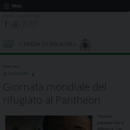
Skip
Menu
to
VENERDÌ 07 AGOSTO 2026
content
Chiesa di Siracusa
PRIMO PIANO
19 GIUGNO 2021
Giornata mondiale del
rifugiato al Pantheon
“
Insieme
possiamo fare la
differenza. Con