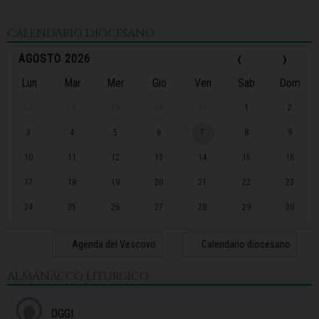
CALENDARIO DIOCESANO
‹
›
AGOSTO 2026
Lun
Mar
Mer
Gio
Ven
Sab
Dom
27
28
29
30
31
1
2
3
4
5
6
7
8
9
10
11
12
13
14
15
16
17
18
19
20
21
22
23
24
25
26
27
28
29
30
31
1
2
3
4
5
6
Agenda del Vescovo
Calendario diocesano
ALMANACCO LITURGICO
OGGI: