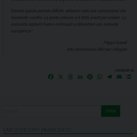
Durante questo periodo difficile, abbiamo visto una connessione che
trascende i confini. La gente comune si è fatta avanti per aiutare. Le
comunità ospitanti hanno continuato a dimostrare una notevole
accoglienza”.
Filippo Grandi
Alto commissario ONU per i rifugiati
condividi su
F
X
T
L
P
W
T
E
P
a
h
i
i
h
e
m
r
c
r
n
n
a
l
a
i
e
e
k
t
t
e
i
n
b
a
e
e
s
g
l
t
Cerca
o
d
d
r
A
r
o
s
I
e
p
a
k
n
s
p
m
L’ARCIVESCOVO FRANCESCO
t