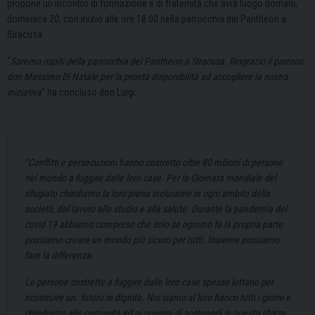
propone un incontro di formazione e di fraternità che avrà luogo domani,
domenica 20, con inizio alle ore 18.00 nella parrocchia del Pantheon a
Siracusa.
“
Saremo ospiti della parrocchia del Pantheon a Siracusa. Ringrazio il parroco
don Massimo Di Natale per la pronta disponibilità ad accogliere la nostra
iniziativa
” ha concluso don Luigi.
“Conflitti e persecuzioni hanno costretto oltre 80 milioni di persone
nel mondo a fuggire dalle loro case. Per la Giornata mondiale del
rifugiato chiediamo la loro piena inclusione in ogni ambito della
società, dal lavoro allo studio e alla salute. Durante la pandemia del
covid 19 abbiamo compreso che solo se ognuno fa la propria parte
possiamo creare un mondo più sicuro per tutti. Insieme possiamo
fare la differenza.
Le persone costrette a fuggire dalle loro case spesso lottano per
ricostruire un. futuro in dignità. Noi siamo al loro fianco tutti i giorni e
chiediamo alle comunità ed ai governi di sostenerli in questo sforzo.