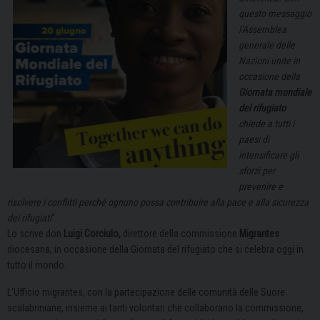
questo messaggio
l’Assemblea
generale delle
Nazioni unite in
occasione della
Giornata mondiale
del rifugiato
chiede a tutti i
paesi di
intensificare gli
sforzi per
prevenire e
risolvere i conflitti perché ognuno possa contribuire alla pace e alla sicurezza
dei rifugiati
“.
Lo scrive don
Luigi Corciulo,
direttore della commissione
Migrantes
diocesana, in occasione della Giornata del rifugiato che si celebra oggi in
tutto il mondo.
L’Ufficio migrantes, con la partecipazione delle comunità delle Suore
scalabriniane, insieme ai tanti volontari che collaborano la commissione,