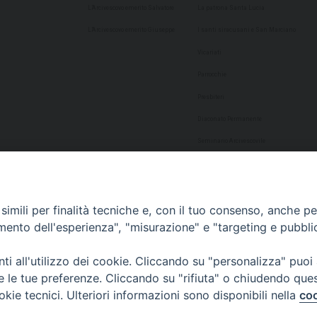
L’Arcivescovo emerito Salvatore
La patrona Santa Lucia
L’Arcivescovo emerito Giuseppe
I santi siracusani e San Marciano
Vicariati
Parrocchie
Presbiteri
Diaconato Permanente
Seminario Arcivescovile
Consulta Aggregazioni Laicali
Dati Statistici
imili per finalità tecniche e, con il tuo consenso, anche per 
Cultura
amento dell'esperienza", "misurazione" e "targeting e pubbli
Biblioteca Alagoniana
i all'utilizzo dei cookie. Cliccando su "personalizza" puoi
Archivio storico
re le tue preferenze. Cliccando su "rifiuta" o chiudendo que
Chiesa Cattedrale
okie tecnici. Ulteriori informazioni sono disponibili nella
coo
Studio Teologico San Paolo