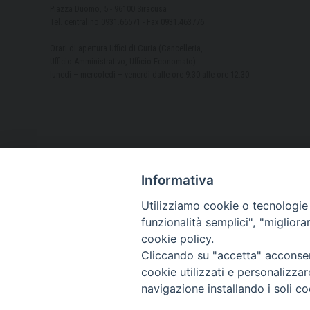
Piazza Duomo, 5 - 96100 Siracusa
Tel. centralino 0931.66571 - Fax 0931.463776
Orari di apertura Uffici di Curia (Cancelleria,
Ufficio Amministrativo, Ufficio Economato)
lunedì – mercoledì – venerdì dalle ore 9.30 alle ore 12.30
Informativa
Utilizziamo cookie o tecnologie s
funzionalità semplici", "miglior
cookie policy.
Cliccando su "accetta" acconsent
cookie utilizzati e personalizza
navigazione installando i soli co