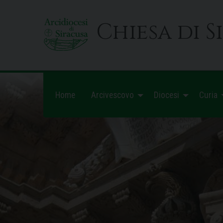
Skip
to
Chiesa di S
content
Home
Arcivescovo
Diocesi
Curia