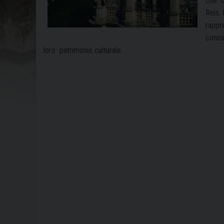
che c
Reis. 
rappre
conos
loro patrimonio culturale.