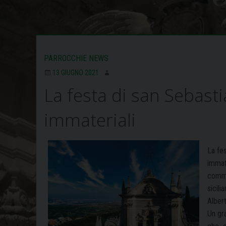
PARROCCHIE NEWS
13 GIUGNO 2021
La festa di san Sebasti
immateriali
La fes
immate
commis
sicilia
Albert
Un gr