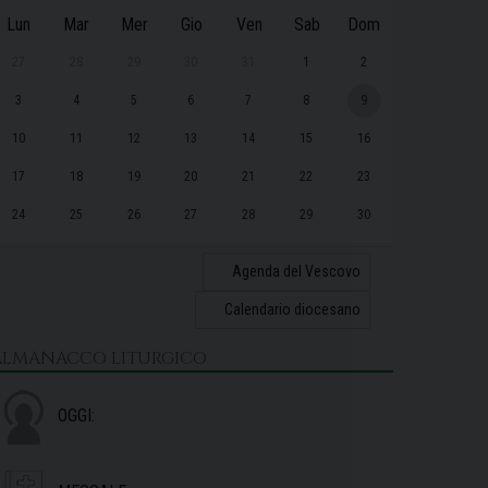
Lun
Mar
Mer
Gio
Ven
Sab
Dom
27
28
29
30
31
1
2
3
4
5
6
7
8
9
10
11
12
13
14
15
16
17
18
19
20
21
22
23
24
25
26
27
28
29
30
31
1
2
3
4
5
6
Agenda del Vescovo
Calendario diocesano
ALMANACCO LITURGICO
OGGI: