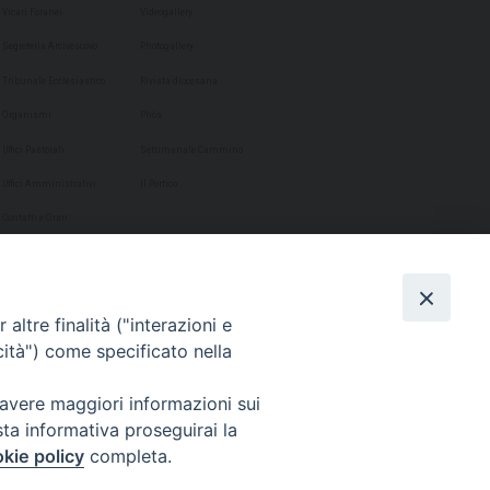
Vicari Foranei
Videogallery
Segreteria Arcivescovo
Photogallery
Tribunale Ecclesiastico
Rivista diocesana
Organismi
Phôs
Uffici Pastorali
Settimanale Cammino
Uffici Amministrativi
Il Portico
Contatti e Orari
altre finalità ("interazioni e
cità") come specificato nella
 avere maggiori informazioni sui
sta informativa proseguirai la
kie policy
completa.