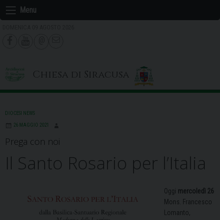
Skip
Menu
to
DOMENICA 09 AGOSTO 2026
content
Chiesa di Siracusa
DIOCESI NEWS
26 MAGGIO 2021
Prega con noi
Il Santo Rosario per l’Italia
Oggi
mercoledì 26
Mons. Francesco
Lomanto,