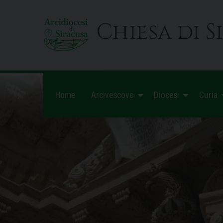
Skip
to
Chiesa di S
content
Home
Arcivescovo
Diocesi
Curia