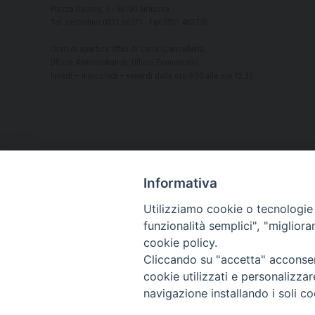
Piazza Duomo, 5 - 96100 Siracusa
Tel. centralino 0931.66571 - Fax 0931.463776
Orari di apertura Uffici di Curia (Cancelleria,
Ufficio Amministrativo, Ufficio Economato)
lunedì – mercoledì – venerdì dalle ore 9.30 alle ore 12.30
Informativa
Utilizziamo cookie o tecnologie s
funzionalità semplici", "miglior
cookie policy.
Cliccando su "accetta" acconsent
cookie utilizzati e personalizza
navigazione installando i soli co