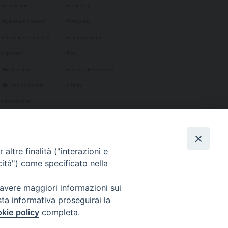
Vicari Foranei
Videogallery
Segreteria Arcivescovo
Photogallery
Tribunale Ecclesiastico
Rivista diocesana
Organismi
Phôs
Uffici Pastorali
Settimanale Cammino
Uffici Amministrativi
Il Portico
Contatti e Orari
altre finalità ("interazioni e
cità") come specificato nella
 avere maggiori informazioni sui
sta informativa proseguirai la
kie policy
completa.