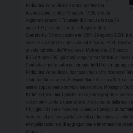
Radio Una Voce Vicina è stata costituita in
Da
Associazione, in data 16 agosto 1990; è stata
registrata presso il Tribunale di Siracusa in data 26
aprile 1977; è stata iscritta al Registro degli
Operatori di Comunicazione nr. 8364 29 agosto 2001; è sta
locale e a carattere comunitario il 4 marzo 1994. Trasmett
privata cattolica dell’Arcidiocesi Metropolita di Siracusa.
Il 26 ottobre 2005 gli studi vengono trasferiti in un locale 
Contestualmente entra nel circuito InBLU che raggruppa in 
Radio Una Voce Vicina, riconosciuta dall’Arcidiocesi di Sir
il suo fondatore mons. Giovanni Maria Sortino affetto da u
anni di appassionato servizio sacerdotale. Monsignor Sort
Karim” in Carlentini. Qualche mese prima proprio al centro 
radio continuando a trasmettere direttamente dalla sua st
L’8 luglio 2013 si è insediato un nuovo Consiglio di Ammini
creduto nel rilancio qualitativo della radio e nella validità d
evangelizzazione e di aggregazione e informazione essendo 
Siracusa.