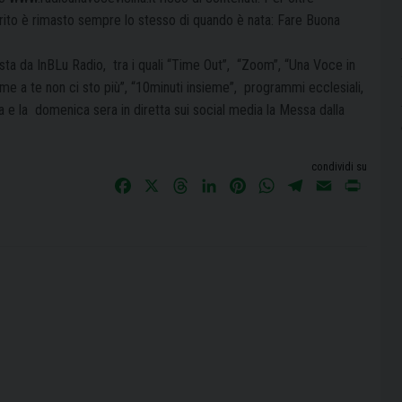
irito è rimasto sempre lo stesso di quando è nata: Fare Buona
osta da InBLu Radio,
tra i quali “Time Out”,
“Zoom”, “Una Voce in
eme a te non ci sto più”, “10minuti insieme”,
programmi ecclesiali,
a e la
domenica sera in diretta sui social media la Messa dalla
condividi su
F
X
T
L
P
W
T
E
P
a
h
i
i
h
e
m
r
c
r
n
n
a
l
a
i
e
e
k
t
t
e
i
n
b
a
e
e
s
g
l
t
o
d
d
r
A
r
o
s
I
e
p
a
k
n
s
p
m
t