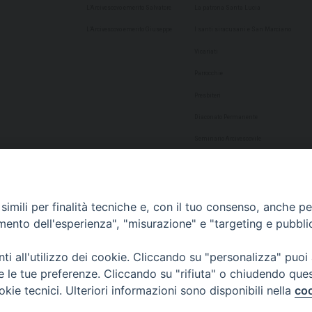
L’Arcivescovo emerito Salvatore
La patrona Santa Lucia
L’Arcivescovo emerito Giuseppe
I santi siracusani e San Marciano
Vicariati
Parrocchie
Presbiteri
Diaconato Permanente
Seminario Arcivescovile
Consulta Aggregazioni Laicali
Dati Statistici
imili per finalità tecniche e, con il tuo consenso, anche per 
Cultura
amento dell'esperienza", "misurazione" e "targeting e pubbli
Biblioteca Alagoniana
i all'utilizzo dei cookie. Cliccando su "personalizza" puoi
Archivio storico
re le tue preferenze. Cliccando su "rifiuta" o chiudendo que
Chiesa Cattedrale
okie tecnici. Ulteriori informazioni sono disponibili nella
coo
Studio Teologico San Paolo