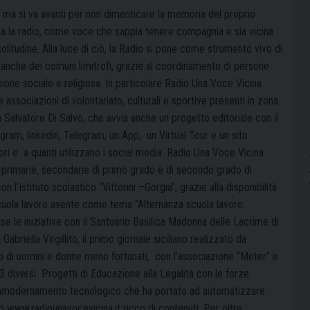
, ma si va avanti per non dimenticare la memoria del proprio
ta la radio, come voce che sappia tenere compagnia e sia vicina
itudine. Alla luce di ciò, la Radio si pone come strumento vivo di
a anche dei comuni limitrofi, grazie al coordinamento di persone
ssione sociale e religiosa. In particolare Radio Una Voce Vicina
 associazioni di volontariato, culturali e sportive presenti in zona.
ta Salvatore Di Salvo, che avvia anche un progetto editoriale con il
agram, linkedin, Telegram, un App,
un Virtual Tour e un sito
ori e
a quanti utilizzano i social media.
Radio Una Voce Vicina
ia, primarie, secondarie di primo grado e di secondo grado di
on l’Istituto scolastico “Vittorini –Gorgia”, grazie alla disponibilità
scuola lavoro avente come tema “Alternanza scuola lavoro:
rse le iniziative con il Santuario Basilica Madonna delle Lacrime di
briella Virgillito, il primo giornale siciliano realizzato da
ro di uomini e donne meno fortunati,
con l’associazione “Meter” e
3 diversi
Progetti di Educazione alla Legalità con le forze
 ammodernamento tecnologico che ha portato ad automatizzare
o www.radiounavocevicina.it ricco di contenuti. Per oltre