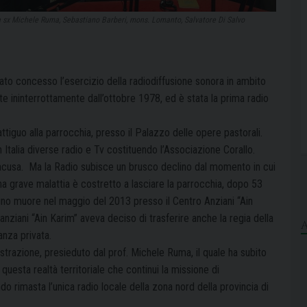
 sx Michele Ruma, Sebastiano Barberi, mons. Lomanto, Salvatore Di Salvo
to concesso l’esercizio della radiodiffusione sonora in ambito
e ininterrottamente dall’ottobre 1978, ed è stata la prima radio
attiguo alla parrocchia, presso il Palazzo delle opere pastorali.
Italia diverse radio e Tv costituendo l’Associazione Corallo.
acusa.
Ma la Radio subisce un brusco declino dal momento in cui
na grave malattia è costretto a lasciare la parrocchia, dopo 53
ino muore nel maggio del 2013 presso il Centro Anziani “Ain
anziani “Ain Karim” aveva deciso di trasferire anche la regia della
anza privata.
strazione, presieduto dal prof. Michele Ruma, il quale ha subito
i questa realtà territoriale che continui la missione di
rimasta l’unica radio locale della zona nord della provincia di