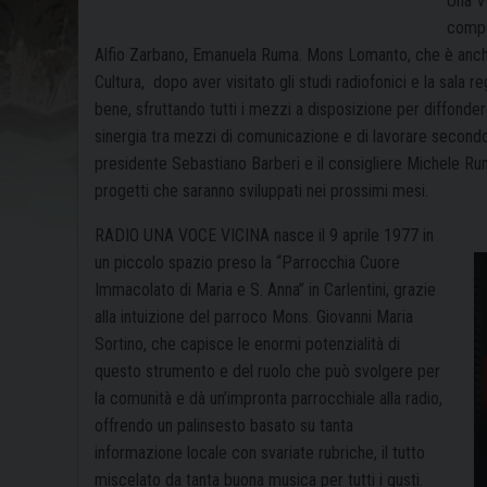
Una V
compo
Alfio Zarbano, Emanuela Ruma. Mons Lomanto, che è anche 
Cultura,
dopo aver visitato gli studi radiofonici e la sala re
bene, sfruttando tutti i mezzi a disposizione per diffondere
sinergia tra mezzi di comunicazione e di lavorare secondo li
presidente Sebastiano Barberi e il consigliere Michele R
progetti che saranno sviluppati nei prossimi mesi.
RADIO UNA VOCE VICINA nasce il 9 aprile 1977 in
un piccolo spazio preso la “Parrocchia Cuore
Immacolato di Maria e S. Anna” in Carlentini, grazie
alla intuizione del parroco Mons. Giovanni Maria
Sortino, che capisce le enormi potenzialità di
questo strumento e del ruolo che può svolgere per
la comunità e dà un’impronta parrocchiale alla radio,
offrendo un palinsesto basato su tanta
informazione locale con svariate rubriche, il tutto
miscelato da tanta buona musica per tutti i gusti.