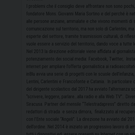
I problemi che il consiglio deve affrontare non sono pochi
fondatore Mons. Giovanni Maria Sortino e del perché è na
alle persone anziane, ammalate e che vivono momenti di sol
comunicazione sul territorio, ma non solo di Carlentini, m
esperte del settore, tramite trasmissioni culturali, di rifle
vuole essere a servizio del territorio, dando voce a tutte le
Nel 2013 la direzione editoriale viene affidata al giornalis
potenziamento dei social media: Facebook, Twitter,
Inst
internet per ampliare l’offerta giornalistica ai radioascoltat
inBlu avvia una serie di progetti con le scuole dell’infanz
Lentini, Carlentini e Francofonte e Catania.
In particolare c
del dirigente scolastico dal 2017 ha avviato l’alternanza 
“scrivere, leggere, parlare…alla radio e alla Web TV”.. Dive
Siracusa. Partner del mensile “Telestradapress” diretto da Ga
redattori di strada
e senza dimora,
finalizzato al recupe
con l’Ente sociale “Angeli”. La direzione ha avviato dal 201
dell’ordine.
Nel 2014 è iniziato un progressivo lavoro di
tutti i dispositivi ed
essere presenti su Internet con un sit