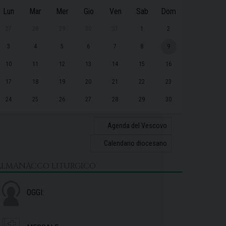
Lun
Mar
Mer
Gio
Ven
Sab
Dom
27
28
29
30
31
1
2
3
4
5
6
7
8
9
10
11
12
13
14
15
16
17
18
19
20
21
22
23
24
25
26
27
28
29
30
31
1
2
3
4
5
6
Agenda del Vescovo
Calendario diocesano
ALMANACCO LITURGICO
OGGI: