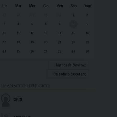
Lun
Mar
Mer
Gio
Ven
Sab
Dom
27
28
29
30
31
1
2
3
4
5
6
7
8
9
10
11
12
13
14
15
16
17
18
19
20
21
22
23
24
25
26
27
28
29
30
31
1
2
3
4
5
6
Agenda del Vescovo
Calendario diocesano
ALMANACCO LITURGICO
OGGI: