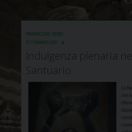
PARROCCHIE NEWS
7 GENNAIO 2021
Indulgenza plenaria ne
Santuario
La Ba
che h
rifles
Giuse
conce
conseg