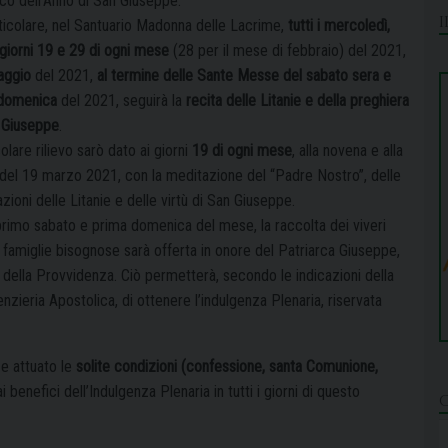
rco dell’Anno di San Giuseppe.
rticolare, nel Santuario Madonna delle Lacrime,
tutti i mercoledì,
i giorni 19 e 29 di ogni mese
(28 per il mese di febbraio) del 2021,
aggio
del 2021,
al termine delle Sante Messe del sabato sera e
 domenica
del 2021, seguirà la
recita delle Litanie e della preghiera
 Giuseppe
.
olare rilievo sarò dato ai giorni
19 di ogni mese
, alla novena e alla
 del 19 marzo 2021, con la meditazione del “Padre Nostro”, delle
zioni delle Litanie e delle virtù di San Giuseppe.
primo sabato e prima domenica del mese, la raccolta dei viveri
 famiglie bisognose sarà offerta in onore del Patriarca Giuseppe,
 della Provvidenza. Ciò permetterà, secondo le indicazioni della
nzieria Apostolica, di ottenere l’indulgenza Plenaria, riservata
 e attuato le
solite condizioni
(confessione, santa Comunione,
benefici dell’Indulgenza Plenaria in tutti i giorni di questo