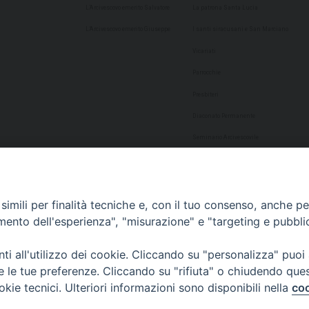
L’Arcivescovo emerito Salvatore
La patrona Santa Lucia
L’Arcivescovo emerito Giuseppe
I santi siracusani e San Marciano
Vicariati
Parrocchie
Presbiteri
Diaconato Permanente
Seminario Arcivescovile
Consulta Aggregazioni Laicali
Dati Statistici
imili per finalità tecniche e, con il tuo consenso, anche per 
Cultura
amento dell'esperienza", "misurazione" e "targeting e pubbli
Biblioteca Alagoniana
i all'utilizzo dei cookie. Cliccando su "personalizza" puoi
Archivio storico
re le tue preferenze. Cliccando su "rifiuta" o chiudendo que
Chiesa Cattedrale
okie tecnici. Ulteriori informazioni sono disponibili nella
coo
Studio Teologico San Paolo