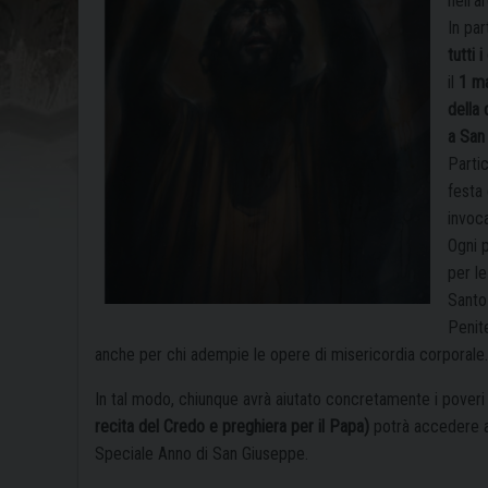
nell’a
In pa
tutti 
il
1 m
della
a San
Partic
festa
invoca
Ogni 
per le
Santo
Penite
anche per chi adempie le opere di misericordia corporale.
In tal modo, chiunque avrà aiutato concretamente i poveri
recita del Credo e preghiera per il Papa)
potrà accedere ai 
Speciale Anno di San Giuseppe.