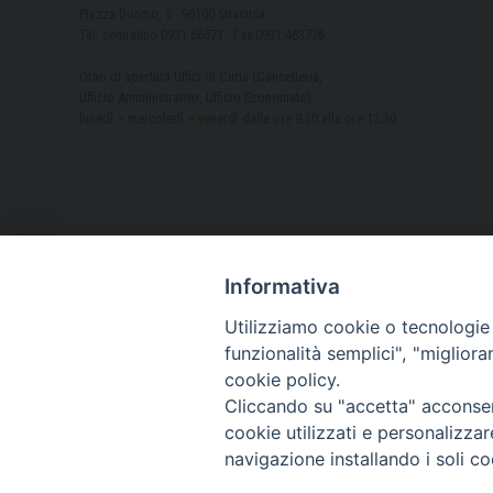
Piazza Duomo, 5 - 96100 Siracusa
Tel. centralino 0931.66571 - Fax 0931.463776
Orari di apertura Uffici di Curia (Cancelleria,
Ufficio Amministrativo, Ufficio Economato)
lunedì – mercoledì – venerdì dalle ore 9.30 alle ore 12.30
Informativa
Utilizziamo cookie o tecnologie s
funzionalità semplici", "miglior
cookie policy.
Cliccando su "accetta" acconsent
cookie utilizzati e personalizza
navigazione installando i soli co