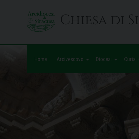
Skip
to
Chiesa di S
content
Home
Arcivescovo
Diocesi
Curia