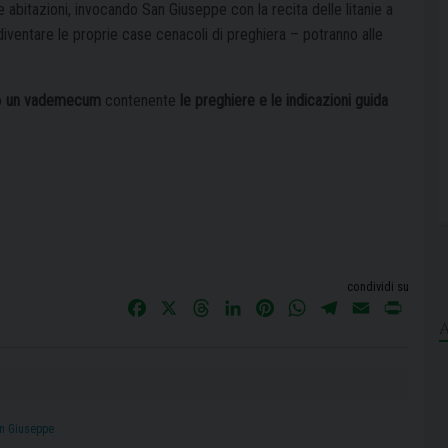
e abitazioni, invocando San Giuseppe con la recita delle litanie a
 diventare le proprie case cenacoli di preghiera – potranno alle
o
un vademecum
contenente
le preghiere e le indicazioni guida
condividi su
F
X
T
L
P
W
T
E
P
a
h
i
i
h
e
m
r
c
r
n
n
a
l
a
i
e
e
k
t
t
e
i
n
b
a
e
e
s
g
l
t
o
d
d
r
A
r
n Giuseppe