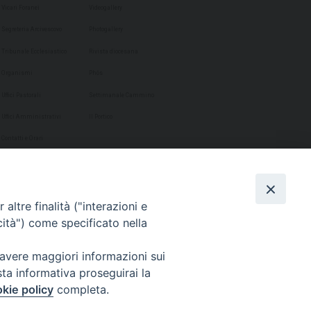
Vicari Foranei
Videogallery
Segreteria Arcivescovo
Photogallery
Tribunale Ecclesiastico
Rivista diocesana
Organismi
Phôs
Uffici Pastorali
Settimanale Cammino
Uffici Amministrativi
Il Portico
Contatti e Orari
altre finalità ("interazioni e
cità") come specificato nella
 avere maggiori informazioni sui
sta informativa proseguirai la
kie policy
completa.