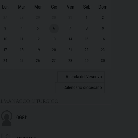
Lun
Mar
Mer
Gio
Ven
Sab
Dom
27
28
29
30
31
1
2
3
4
5
6
7
8
9
10
11
12
13
14
15
16
17
18
19
20
21
22
23
24
25
26
27
28
29
30
31
1
2
3
4
5
6
Agenda del Vescovo
Calendario diocesano
ALMANACCO LITURGICO
OGGI: