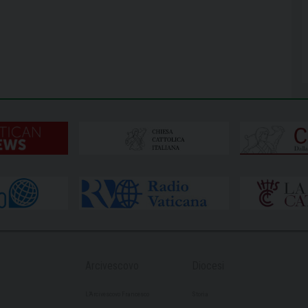
Arcivescovo
Diocesi
L’Arcivescovo Francesco
Storia