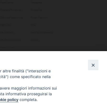
Vicari Foranei
Videogallery
Segreteria Arcivescovo
Photogallery
Tribunale Ecclesiastico
Rivista diocesana
Organismi
Phôs
Uffici Pastorali
Settimanale Cammino
Uffici Amministrativi
Il Portico
Contatti e Orari
altre finalità ("interazioni e
cità") come specificato nella
 avere maggiori informazioni sui
sta informativa proseguirai la
kie policy
completa.