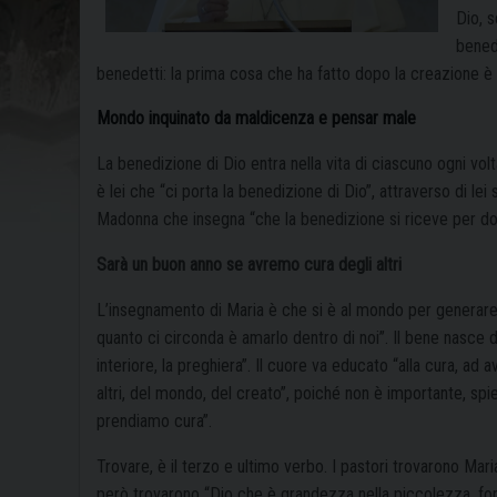
Dio, s
bened
benedetti: la prima cosa che ha fatto dopo la creazione è 
Mondo inquinato da maldicenza e pensar male
La benedizione di Dio entra nella vita di ciascuno ogni volt
è lei che “ci porta la benedizione di Dio”, attraverso di le
Madonna che insegna “che la benedizione si riceve per don
Sarà un buon anno se avremo cura degli altri
L’insegnamento di Maria è che si è al mondo per generare l
quanto ci circonda è amarlo dentro di noi”. Il bene nasce d
interiore, la preghiera”. Il cuore va educato “alla cura, ad
altri, del mondo, del creato”, poiché non è importante, 
prendiamo cura”.
Trovare, è il terzo e ultimo verbo. I pastori trovarono Mari
però trovarono “Dio che è grandezza nella piccolezza, for