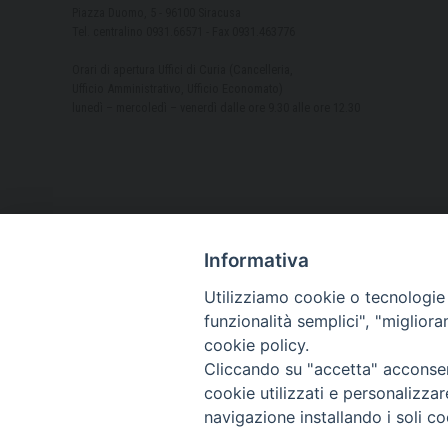
Piazza Duomo, 5 - 96100 Siracusa
Tel. centralino 0931.66571 - Fax 0931.463776
Orari di apertura Uffici di Curia (Cancelleria,
Ufficio Amministrativo, Ufficio Economato)
lunedì – mercoledì – venerdì dalle ore 9.30 alle ore 12.30
Informativa
Utilizziamo cookie o tecnologie s
funzionalità semplici", "miglior
cookie policy.
Cliccando su "accetta" acconsent
cookie utilizzati e personalizza
navigazione installando i soli co