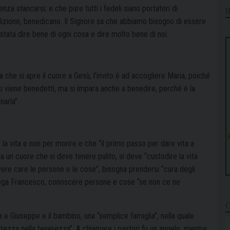
enza stancarsi; e che pure tutti i fedeli siano portatori di
izione, benedicano. Il Signore sa che abbiamo bisogno di essere
stata dire bene di ogni cosa e dire molto bene di noi.
a che si apre il cuore a Gesù, l’invito è ad accogliere Maria, poiché
i si viene benedetti, ma si impara anche a benedire, perché è la
arla”.
a vita e non per morire e che “il primo passo per dare vita a
a un cuore che si deve tenere pulito, si deve “custodire la vita
 avere care le persone e le cose”, bisogna prendersi “cura degli
spiega Francesco, conoscere persone e cose “se non ce ne
a e Giuseppe e il bambino, una “semplice famiglia”, nella quale
tezza nella tenerezza”. A chiamare i pastori fu un angelo, mentre