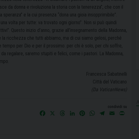
sce da donna e rivoluziona la storia con la tenerezza”, che con il
a speranza” e la cui presenza “dona una gioia insopprimibile”.
una volta per tutte: va trovato ogni giorno”. Non si può quindi
ttivi”. Questo inizio d’anno, grazie all’insegnamento della Madonna,
è la ricchezza che tutti abbiamo, ma di cui siamo gelosi, perché
e tempo per Dio e per il prossimo: per chi è solo, per chi soffre,
a regalare, saremo stupiti e felici, come i pastori.
La Madonna,
empo.
Francesca Sabatinelli
Città del Vaticano
(
Da VaticanNews
)
condividi su
F
X
T
L
P
W
T
E
P
a
h
i
i
h
e
m
r
c
r
n
n
a
l
a
i
e
e
k
t
t
e
i
n