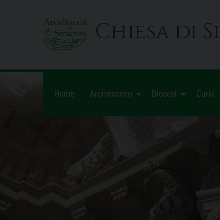
Skip
to
Chiesa di S
content
Home
Arcivescovo
Diocesi
Curia