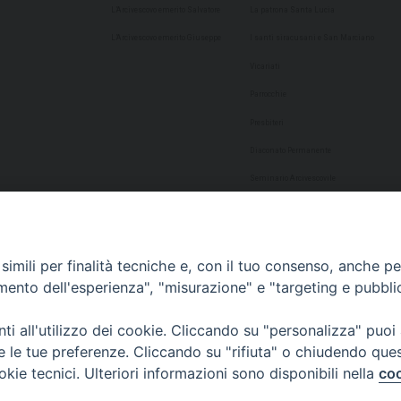
L’Arcivescovo emerito Salvatore
La patrona Santa Lucia
L’Arcivescovo emerito Giuseppe
I santi siracusani e San Marciano
Vicariati
Parrocchie
Presbiteri
Diaconato Permanente
Seminario Arcivescovile
Consulta Aggregazioni Laicali
Dati Statistici
imili per finalità tecniche e, con il tuo consenso, anche per 
Cultura
amento dell'esperienza", "misurazione" e "targeting e pubbli
Biblioteca Alagoniana
i all'utilizzo dei cookie. Cliccando su "personalizza" puoi
Archivio storico
re le tue preferenze. Cliccando su "rifiuta" o chiudendo que
Chiesa Cattedrale
okie tecnici. Ulteriori informazioni sono disponibili nella
coo
Studio Teologico San Paolo