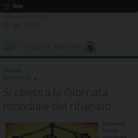
Skip
Menu
to
DOMENICA 09 AGOSTO 2026
content
Chiesa di Siracusa
DIOCESI NEWS
18 GIUGNO 2020
Si celebra la Giornata
mondiale del rifugiato
La Diocesi di
Siracusa
partecipa alla