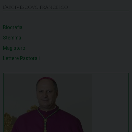
k
n
s
p
m
L’ARCIVESCOVO FRANCESCO
t
Biografia
Stemma
Magistero
Lettere Pastorali