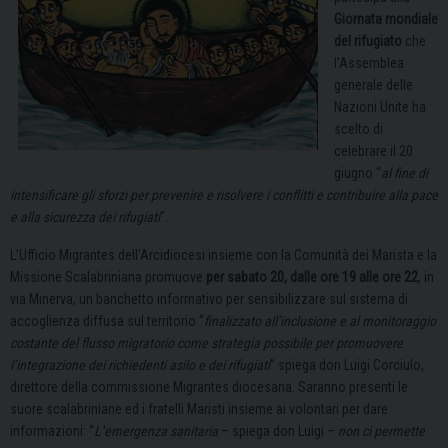
Giornata mondiale
del rifugiato
che
l’Assemblea
generale delle
Nazioni Unite ha
scelto di
celebrare il 20
giugno “
al fine di
intensificare gli sforzi per prevenire e risolvere i conflitti e contribuire alla pace
e alla sicurezza dei rifugiati
“.
L’Ufficio Migrantes dell’Arcidiocesi insieme con la Comunità dei Marista e la
Missione Scalabriniana promuove
per sabato 20, dalle ore 19 alle ore 22
, in
via Minerva, un banchetto informativo per sensibilizzare sul sistema di
accoglienza diffusa sul territorio “
finalizzato all’inclusione e al monitoraggio
costante del flusso migratorio come strategia possibile per promuovere
l’integrazione dei richiedenti asilo e dei rifugiati
” spiega don Luigi Corciulo,
direttore della commissione Migrantes diocesana. Saranno presenti le
suore scalabriniane ed i fratelli Maristi insieme ai volontari per dare
informazioni: “
L’emergenza sanitaria
– spiega don Luigi –
non ci permette