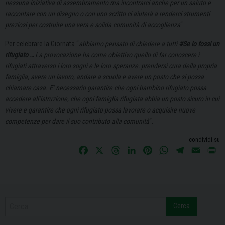
nessuna iniziativa di assembramento ma incontrarci anche per un saluto e
raccontare con un disegno o con uno scritto ci aiuterà a renderci strumenti
preziosi per costruire una vera e solida comunità di accoglienza
“.
Per celebrare la Giornata “
abbiamo pensato di chiedere a tutti
#Se io fossi un
rifugiato …
La provocazione ha come obiettivo quello di far conoscere i
rifugiati attraverso i loro sogni e le loro speranze: prendersi cura della propria
famiglia, avere un lavoro, andare a scuola e avere un posto che si possa
chiamare casa. E’ necessario garantire che ogni bambino rifugiato possa
accedere all’istruzione, che ogni famiglia rifugiata abbia un posto sicuro in cui
vivere e garantire che ogni rifugiato possa lavorare o acquisire nuove
competenze per dare il suo contributo alla comunità
“.
condividi su
F
X
T
L
P
W
T
E
P
a
h
i
i
h
e
m
r
c
r
n
n
a
l
a
i
e
e
k
t
t
e
i
n
b
a
e
e
s
g
l
t
Cerca
o
d
d
r
A
r
o
s
I
e
p
a