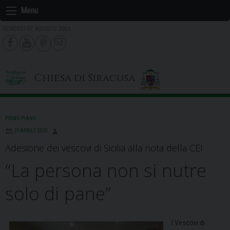
Skip
Menu
to
VENERDÌ 07 AGOSTO 2026
content
Chiesa di Siracusa
PRIMO PIANO
27 APRILE 2020
Adesione dei vescovi di Sicilia alla nota della CEI
“La persona non si nutre
solo di pane”
I Vescovi di