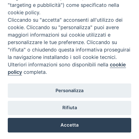
"targeting e pubblicità") come specificato nella
cookie policy.
Cliccando su "accetta" acconsenti all'utilizzo dei
cookie. Cliccando su "personalizza" puoi avere
maggiori informazioni sui cookie utilizzati e
personalizzare le tue preferenze. Cliccando su
"rifiuta" o chiudendo questa informativa proseguirai
la navigazione installando i soli cookie tecnici.
Ulteriori informazioni sono disponibili nella
cookie
policy
completa.
Personalizza
Piazza Duomo, 5 - 96100 Siracusa
Tel. centralino 0931.66571 - Fax 0931.463776
Rifiuta
Orari di apertura Uffici di Curia (Cancelleria,
Ufficio Amministrativo, Ufficio Economato)
Accetta
lunedì – mercoledì – venerdì dalle ore 9.30 alle ore 12.30
Preferenze Cookie