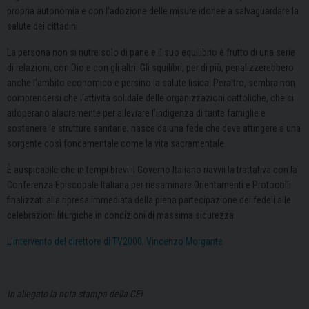
propria autonomia e con l’adozione delle misure idonee a salvaguardare la
salute dei cittadini.
La persona non si nutre solo di pane e il suo equilibrio è frutto di una serie
di relazioni, con Dio e con gli altri. Gli squilibri, per di più, penalizzerebbero
anche l’ambito economico e persino la salute fisica. Peraltro, sembra non
comprendersi che l’attività solidale delle organizzazioni cattoliche, che si
adoperano alacremente per alleviare l’indigenza di tante famiglie e
sostenere le strutture sanitarie, nasce da una fede che deve attingere a una
sorgente così fondamentale come la vita sacramentale.
È auspicabile che in tempi brevi il Governo Italiano riavvii la trattativa con la
Conferenza Episcopale Italiana per riesaminare Orientamenti e Protocolli
finalizzati alla ripresa immediata della piena partecipazione dei fedeli alle
celebrazioni liturgiche in condizioni di massima sicurezza.
L’intervento del direttore di TV2000, Vincenzo Morgante
In allegato la nota stampa della CEI