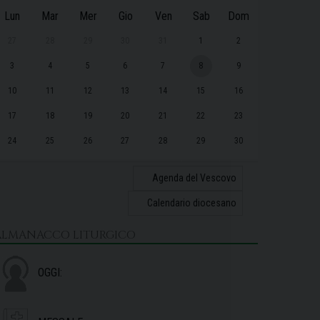
Lun
Mar
Mer
Gio
Ven
Sab
Dom
27
28
29
30
31
1
2
3
4
5
6
7
8
9
10
11
12
13
14
15
16
17
18
19
20
21
22
23
24
25
26
27
28
29
30
31
1
2
3
4
5
6
Agenda del Vescovo
Calendario diocesano
ALMANACCO LITURGICO
OGGI: