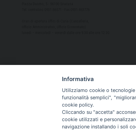
Piazza Duomo, 5 - 96100 Siracusa
Tel. centralino 0931.66571 - Fax 0931.463776
Orari di apertura Uffici di Curia (Cancelleria,
Ufficio Amministrativo, Ufficio Economato)
lunedì – mercoledì – venerdì dalle ore 9.30 alle ore 12.30
Informativa
Utilizziamo cookie o tecnologie s
funzionalità semplici", "miglior
cookie policy.
Cliccando su "accetta" acconsent
cookie utilizzati e personalizza
navigazione installando i soli co