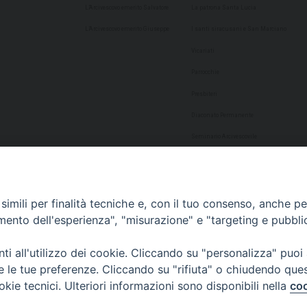
L’Arcivescovo emerito Salvatore
La patrona Santa Lucia
L’Arcivescovo emerito Giuseppe
I santi siracusani e San Marciano
Vicariati
Parrocchie
Presbiteri
Diaconato Permanente
Seminario Arcivescovile
Consulta Aggregazioni Laicali
Dati Statistici
imili per finalità tecniche e, con il tuo consenso, anche per 
Cultura
amento dell'esperienza", "misurazione" e "targeting e pubbli
Biblioteca Alagoniana
i all'utilizzo dei cookie. Cliccando su "personalizza" puoi
Archivio storico
re le tue preferenze. Cliccando su "rifiuta" o chiudendo que
Chiesa Cattedrale
okie tecnici. Ulteriori informazioni sono disponibili nella
coo
Studio Teologico San Paolo