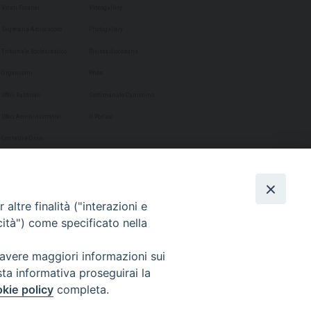
Vicari Foranei
Videogallery
Segreteria Arcivescovo
Photogallery
Tribunale Ecclesiastico
Rivista diocesana
Organismi
Phôs
Uffici Pastorali
Settimanale Cammino
Uffici Amministrativi
Il Portico
Contatti e Orari
altre finalità ("interazioni e
cità") come specificato nella
 avere maggiori informazioni sui
sta informativa proseguirai la
kie policy
completa.