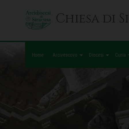
Skip
to
Chiesa di S
content
Home
Arcivescovo
Diocesi
Curia