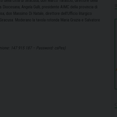
o della città di Siracusa; don Marco Tarascio, direttore della
s Diocesana; Angela Gulli, presidente AIMC della provincia di
sa; don Massimo Di Natale, direttore dell’Ufficio liturgico
Siracusa. Moderano la tavola rotonda Maria Grazia e Salvatore
unione: 147 915 187 – Password: csPes)