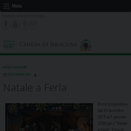
Skip
Menu
to
DOMENICA 09 AGOSTO 2026
content
Chiesa di Siracusa
PARROCCHIE NEWS
28 DICEMBRE 2019
Natale a Ferla
Ricco programma
dal 29 dicembre
2019 al 5 gennaio
2020 per il “Natale
a Ferla”. Previsti