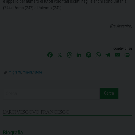
d’appello per numero di tutori volontari iscritti negli elenchi sono Catania
(244), Roma (242) e Palermo (241).
(Da Avvenire)
condividi su
F
X
T
L
P
W
T
E
P
a
h
i
i
h
e
m
r
c
r
n
n
a
l
a
i
migranti
,
minori
,
tutore
e
e
k
t
t
e
i
n
b
a
e
e
s
g
l
t
o
d
d
r
A
r
Cerca
o
s
I
e
p
a
k
n
s
p
m
L’ARCIVESCOVO FRANCESCO
t
Biografia