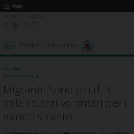
Skip
Menu
to
MERCOLEDÌ 05 AGOSTO 2026
content
Chiesa di Siracusa
PRIMO PIANO
28 NOVEMBRE 2019
Migranti. Sono più di 3
mila i tutori volontari per i
minori stranieri
Sono già più di 3