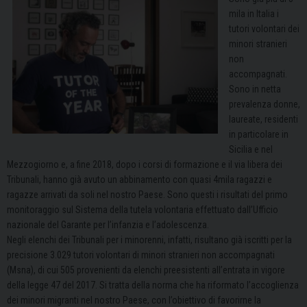
mila in Italia i
tutori volontari dei
minori stranieri
non
accompagnati.
Sono in netta
prevalenza donne,
laureate, residenti
in particolare in
Sicilia e nel
Mezzogiorno e, a fine 2018, dopo i corsi di formazione e il via libera dei
Tribunali, hanno già avuto un abbinamento con quasi 4mila ragazzi e
ragazze arrivati da soli nel nostro Paese. Sono questi i risultati del primo
monitoraggio sul Sistema della tutela volontaria effettuato dall’Ufficio
nazionale del Garante per l’infanzia e l’adolescenza.
Negli elenchi dei Tribunali per i minorenni, infatti, risultano già iscritti per la
precisione 3.029 tutori volontari di minori stranieri non accompagnati
(Msna), di cui 505 provenienti da elenchi preesistenti all’entrata in vigore
della legge 47 del 2017. Si tratta della norma che ha riformato l’accoglienza
dei minori migranti nel nostro Paese, con l’obiettivo di favorirne la