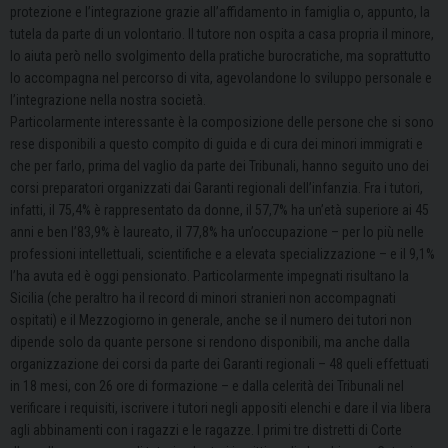
protezione e l’integrazione grazie all’affidamento in famiglia o, appunto, la
tutela da parte di un volontario. Il tutore non ospita a casa propria il minore,
lo aiuta però nello svolgimento della pratiche burocratiche, ma soprattutto
lo accompagna nel percorso di vita, agevolandone lo sviluppo personale e
l’integrazione nella nostra società.
Particolarmente interessante è la composizione delle persone che si sono
rese disponibili a questo compito di guida e di cura dei minori immigrati e
che per farlo, prima del vaglio da parte dei Tribunali, hanno seguito uno dei
corsi preparatori organizzati dai Garanti regionali dell’infanzia. Fra i tutori,
infatti, il 75,4% è rappresentato da donne, il 57,7% ha un’età superiore ai 45
anni e ben l’83,9% è laureato, il 77,8% ha un’occupazione – per lo più nelle
professioni intellettuali, scientifiche e a elevata specializzazione – e il 9,1%
l’ha avuta ed è oggi pensionato. Particolarmente impegnati risultano la
Sicilia (che peraltro ha il record di minori stranieri non accompagnati
ospitati) e il Mezzogiorno in generale, anche se il numero dei tutori non
dipende solo da quante persone si rendono disponibili, ma anche dalla
organizzazione dei corsi da parte dei Garanti regionali – 48 queli effettuati
in 18 mesi, con 26 ore di formazione – e dalla celerità dei Tribunali nel
verificare i requisiti, iscrivere i tutori negli appositi elenchi e dare il via libera
agli abbinamenti con i ragazzi e le ragazze. I primi tre distretti di Corte