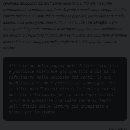
celebrata, attingendo dal ricchissimo repertorio antifonale i testi che
eventualmente si potranno adottare. Accanto a questi vanno sempre tenuti in
considerazione quei canti che la tradizione popolare, particolarmente quella
italiana, ci ha consegnato; questi ultimi
– conclude don Savaglia –
, che
fanno parte del grande repertorio della musica popolare, non sostituiscono
ma integrano il repertorio liturgico, se inseriti in maniera opportuna al termine
della celebrazione liturgica o nelle preghiere di indole popolare come le
novene
“.
All'interno della pagina dell'Ufficio liturgico 
è possibile scaricare gli spartiti a cui si fa 
riferimento nelle proposte dei canti, la cui 
pubblicazione non è protetta da copyright. Per 
le altre partiture si citerà la fonte a cui si 
può fare riferimento per la loro reperibilità. 
Inoltre è possibile scaricare anche il testo 
dell’ufficio delle letture già impaginato e 
pronto per la stampa. 
condividi su