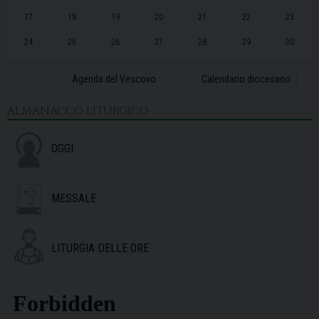
17
18
19
20
21
22
23
24
25
26
27
28
29
30
31
1
2
3
4
5
6
Agenda del Vescovo
Calendario diocesano
ALMANACCO LITURGICO
OGGI:
MESSALE
LITURGIA DELLE ORE