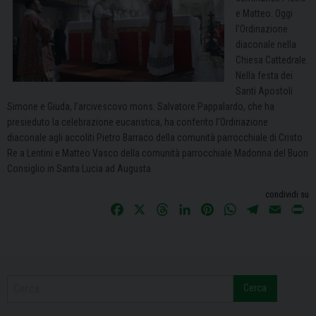
e Matteo. Oggi
l’Ordinazione
diaconale nella
Chiesa Cattedrale.
Nella festa dei
Santi Apostoli
Simone e Giuda, l’arcivescovo mons. Salvatore Pappalardo, che ha
presieduto la celebrazione eucaristica, ha conferito l’Ordinazione
diaconale agli accoliti Pietro Barraco della comunità parrocchiale di Cristo
Re a Lentini e Matteo Vasco della comunità parrocchiale Madonna del Buon
Consiglio in Santa Lucia ad Augusta.
condividi su
F
X
T
L
P
W
T
E
P
a
h
i
i
h
e
m
r
c
r
n
n
a
l
a
i
e
e
k
t
t
e
i
n
b
a
e
e
s
g
l
t
Cerca
o
d
d
r
A
r
o
s
I
e
p
a