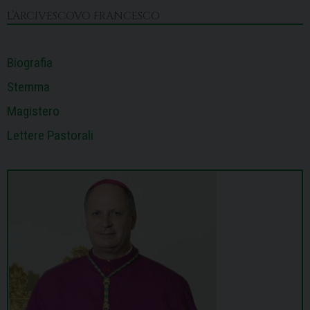
k
n
s
p
m
L’ARCIVESCOVO FRANCESCO
t
Biografia
Stemma
Magistero
Lettere Pastorali