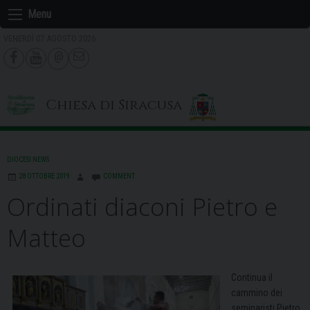
Skip
Menu
to
VENERDÌ 07 AGOSTO 2026
content
Chiesa di Siracusa
DIOCESI NEWS
28 OTTOBRE 2019
COMMENT
Ordinati diaconi Pietro e
Matteo
Continua il
cammino dei
seminaristi Pietro