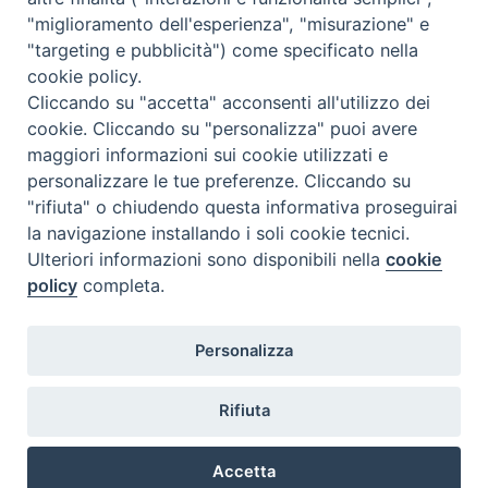
"miglioramento dell'esperienza", "misurazione" e
"targeting e pubblicità") come specificato nella
cookie policy.
Cliccando su "accetta" acconsenti all'utilizzo dei
cookie. Cliccando su "personalizza" puoi avere
maggiori informazioni sui cookie utilizzati e
personalizzare le tue preferenze. Cliccando su
"rifiuta" o chiudendo questa informativa proseguirai
la navigazione installando i soli cookie tecnici.
Ulteriori informazioni sono disponibili nella
cookie
policy
completa.
Personalizza
Piazza Duomo, 5 - 96100 Siracusa
Tel. centralino 0931.66571 - Fax 0931.463776
Rifiuta
Orari di apertura Uffici di Curia (Cancelleria,
Ufficio Amministrativo, Ufficio Economato)
Accetta
lunedì – mercoledì – venerdì dalle ore 9.30 alle ore 12.30