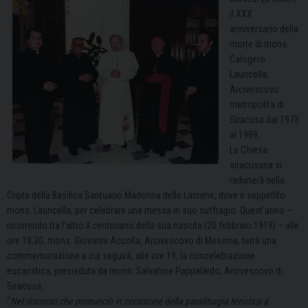
il XXX
anniversario della
morte di mons.
Calogero
Lauricella,
Arcivescovo
metropolita di
Siracusa dal 1973
al 1989.
La Chiesa
siracusana si
radunerà nella
Cripta della Basilica Santuario Madonna delle Lacrime, dove è seppellito
mons. Lauricella, per celebrare una messa in suo suffragio. Quest’anno –
ricorrendo tra l’altro il centenario della sua nascita (20 febbraio 1919) – alle
ore 18,30, mons. Giovanni Accolla, Arcivescovo di Messina, terrà una
commemorazione a cui seguirà, alle ore 19, la concelebrazione
eucaristica, presieduta da mons. Salvatore Pappalardo, Arcivescovo di
Siracusa.
“
Nel discorso che pronunciò in occasione della paraliturgia tenutasi a