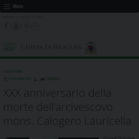
Skip
Menu
to
VENERDÌ 07 AGOSTO 2026
content
Chiesa di Siracusa
DIOCESI NEWS
19 GIUGNO 2019
COMMENT
XXX anniversario della
morte dell’arcivescovo
mons. Calogero Lauricella
Giovedì 20 ricorre