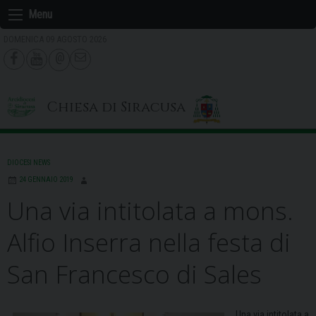
Skip
Menu
to
DOMENICA 09 AGOSTO 2026
content
Chiesa di Siracusa
DIOCESI NEWS
24 GENNAIO 2019
Una via intitolata a mons.
Alfio Inserra nella festa di
San Francesco di Sales
Una via intitolata a