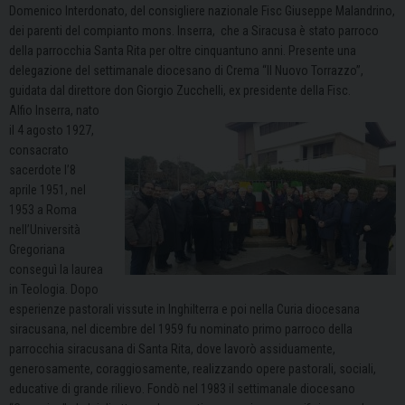
Domenico Interdonato, del consigliere nazionale Fisc Giuseppe Malandrino,
dei parenti del compianto mons. Inserra, che a Siracusa è stato parroco
della parrocchia Santa Rita per oltre cinquantuno anni. Presente una
delegazione del settimanale diocesano di Crema “Il Nuovo Torrazzo”,
guidata dal direttore don Giorgio Zucchelli, ex presidente della Fisc.
Alfio Inserra, nato
il 4 agosto 1927,
consacrato
sacerdote l’8
aprile 1951, nel
1953 a Roma
nell’Università
Gregoriana
conseguì la laurea
in Teologia. Dopo
esperienze pastorali vissute in Inghilterra e poi nella Curia diocesana
siracusana, nel dicembre del 1959 fu nominato primo parroco della
parrocchia siracusana di Santa Rita, dove lavorò assiduamente,
generosamente, coraggiosamente, realizzando opere pastorali, sociali,
educative di grande rilievo. Fondò nel 1983 il settimanale diocesano