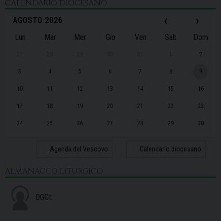
CALENDARIO DIOCESANO
‹
›
AGOSTO 2026
Lun
Mar
Mer
Gio
Ven
Sab
Dom
27
28
29
30
31
1
2
3
4
5
6
7
8
9
10
11
12
13
14
15
16
17
18
19
20
21
22
23
24
25
26
27
28
29
30
31
1
2
3
4
5
6
Agenda del Vescovo
Calendario diocesano
ALMANACCO LITURGICO
OGGI: