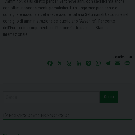
“Cammino”, da lui diretto per ben ventinove anni, con sacrifici ma anche
con ottimi riconoscimenti giornalistici. Fu a lungo vice presidente e
consigliere nazionale della Federazione Italiana Settimanali Cattolici e nel
consiglio di amministrazione del quotidiano “Avvenire”. Per conto
dell’Europa fu componente dell’Unione Cattolica della Stampa
Internazionale.
condividi su
F
X
T
L
P
W
T
E
P
a
h
i
i
h
e
m
r
c
r
n
n
a
l
a
i
e
e
k
t
t
e
i
n
b
a
e
e
s
g
l
t
Cerca
o
d
d
r
A
r
o
s
I
e
p
a
k
n
s
p
m
L’ARCIVESCOVO FRANCESCO
t