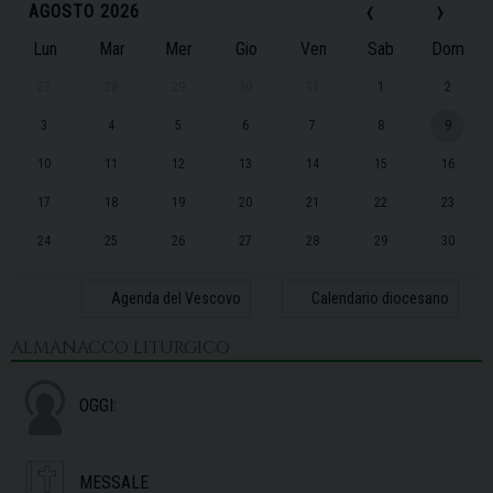
‹
›
AGOSTO 2026
Lun
Mar
Mer
Gio
Ven
Sab
Dom
27
28
29
30
31
1
2
3
4
5
6
7
8
9
10
11
12
13
14
15
16
17
18
19
20
21
22
23
24
25
26
27
28
29
30
31
1
2
3
4
5
6
Agenda del Vescovo
Calendario diocesano
ALMANACCO LITURGICO
OGGI:
MESSALE