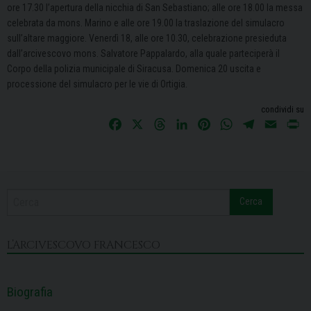
ore 17.30 l’apertura della nicchia di San Sebastiano; alle ore 18.00 la messa
celebrata da mons. Marino e alle ore 19.00 la traslazione del simulacro
sull’altare maggiore. Venerdì 18, alle ore 10.30, celebrazione presieduta
dall’arcivescovo mons. Salvatore Pappalardo, alla quale parteciperà il
Corpo della polizia municipale di Siracusa. Domenica 20 uscita e
processione del simulacro per le vie di Ortigia.
condividi su
F
X
T
L
P
W
T
E
P
a
h
i
i
h
e
m
r
c
r
n
n
a
l
a
i
e
e
k
t
t
e
i
n
b
a
e
e
s
g
l
t
Cerca
o
d
d
r
A
r
o
s
I
e
p
a
k
n
s
p
m
L’ARCIVESCOVO FRANCESCO
t
Biografia