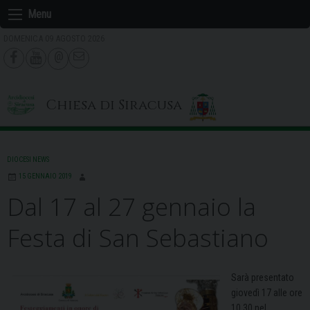
Skip
Menu
to
DOMENICA 09 AGOSTO 2026
content
Chiesa di Siracusa
DIOCESI NEWS
15 GENNAIO 2019
Dal 17 al 27 gennaio la
Festa di San Sebastiano
Sarà presentato
giovedì 17 alle ore
10.30 nel