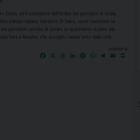
e”.
ro Dente, ed il consigliere dell’Ordine
dei giornalisti di Sicilia,
tolica stampa italiana, Salvatore Di Salvo, come tradizione ha
i giornalisti cattolici di donare un quantitativo di pane alla
 casa Sara e Abramo, che accoglie i senza tetto della città.
condividi su
F
X
T
L
P
W
T
E
P
a
h
i
i
h
e
m
r
c
r
n
n
a
l
a
i
e
e
k
t
t
e
i
n
b
a
e
e
s
g
l
t
o
d
d
r
A
r
o
s
I
e
p
a
k
n
s
p
m
t