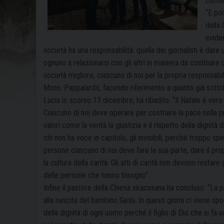
comun
“E poi
della 
eviden
società ha una responsabilità: quella dei giornalisti è dar
ognuno a relazionarsi con gli altri in maniera da costituir
società migliore, ciascuno di noi per la propria responsabili
Mons. Pappalardo, facendo riferimento a quanto già sottol
Lucia lo scorso 13 dicembre, ha ribadito: “Il Natale è ver
Ciascuno di noi deve operare per
costruire la pace nella p
valori
come la verità la giustizia e il rispetto della dignità
chi non ha voce in capitolo, gli invisibili, perché troppo 
persone ciascuno di noi deve fare la sua
parte, dare il pr
la cultura
della carità. Gli atti di carità non devono restare
delle persone che hanno bisogno”.
Infine il pastore della Chiesa siracusana ha concluso: “La p
alla nascita del bambino Gesù. In questi giorni ci viene s
della dignità di ogni uomo perché il
figlio di Dio che si fa