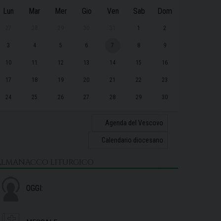
Lun
Mar
Mer
Gio
Ven
Sab
Dom
27
28
29
30
31
1
2
3
4
5
6
7
8
9
10
11
12
13
14
15
16
17
18
19
20
21
22
23
24
25
26
27
28
29
30
31
1
2
3
4
5
6
Agenda del Vescovo
Calendario diocesano
ALMANACCO LITURGICO
OGGI: