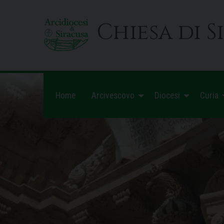
Skip
to
Chiesa di S
content
Home
Arcivescovo
Diocesi
Curia