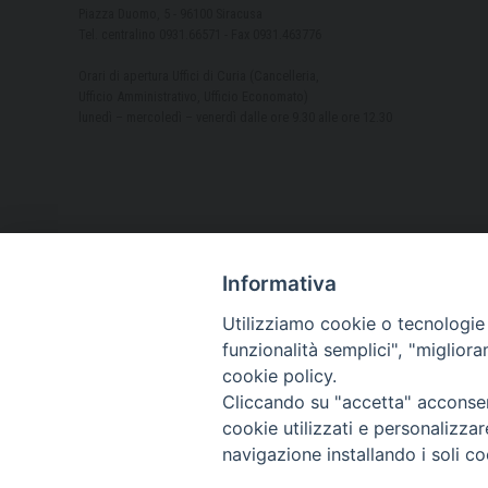
Piazza Duomo, 5 - 96100 Siracusa
Tel. centralino 0931.66571 - Fax 0931.463776
Orari di apertura Uffici di Curia (Cancelleria,
Ufficio Amministrativo, Ufficio Economato)
lunedì – mercoledì – venerdì dalle ore 9.30 alle ore 12.30
Informativa
Utilizziamo cookie o tecnologie s
funzionalità semplici", "miglior
cookie policy.
Cliccando su "accetta" acconsent
cookie utilizzati e personalizza
navigazione installando i soli co