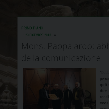
PRIMO PIANO
23 DICEMBRE 2018
Mons. Pappalardo: abbi
della comunicazione
“Dobb
person
quali 
dare u
appell
mons. 