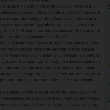
icazione in occasione del Natale.
 c’è un aspetto che mi ha colpito del discorso che il segretario
Conferenza Episcopale Italiana ha tenuto ai giornalisti: ha messo in
za la responsabilità del giornalista. Ognuno di noi che vive nella
e una comunicazione con l’aggiunta del valore e che deve aiutare
e quella civiltà dell’amore come mi piace ricordare. Se vogliamo una
tà di cittadino deve contribuire a realizzarla”.
ineato nel tradizionale discorso dal
balcone per la festa di Santa
o solo
nell’accoglienza, nel rispetto della dignità di ogni persona.
ropria famiglia e nel proprio ambiente. E deve farlo nel rispetto di
 di ogni persona: bisogna rispettare la dignità
e dobbiamo pensare a
spesso nessuno
si prende cura di loro. E per stare vicino a queste
oprio contributo. Bisogna lavorare perché nella nostra società ci sia
 gesti isolati, ma serve una nuova cultura
orientata al sostegno
ace è legata al Natale: gli angeli
proclamano la pace agli uomini
pontaneo
ripeterlo. Ma la pace deve essere rispettosa della verità e
 uomo vieni a rivelarci questa verità che ci impegna come
cristiani