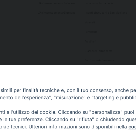
L’Arcivescovo emerito Salvatore
La patrona Santa Lucia
L’Arcivescovo emerito Giuseppe
I santi siracusani e San Marciano
Vicariati
Parrocchie
Presbiteri
Diaconato Permanente
Seminario Arcivescovile
Consulta Aggregazioni Laicali
Dati Statistici
imili per finalità tecniche e, con il tuo consenso, anche per 
Cultura
amento dell'esperienza", "misurazione" e "targeting e pubbli
Biblioteca Alagoniana
i all'utilizzo dei cookie. Cliccando su "personalizza" puoi
Archivio storico
re le tue preferenze. Cliccando su "rifiuta" o chiudendo que
Chiesa Cattedrale
okie tecnici. Ulteriori informazioni sono disponibili nella
coo
Studio Teologico San Paolo