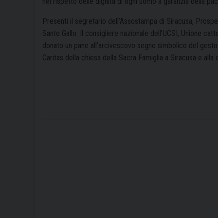
nel rispetto delle dignità di ogni uomo a garanzia della pac
Presenti il segretario dell’Assostampa di Siracusa, Prospe
Santo Gallo. Il consigliere nazionale dell’UCSI, Unione cat
donato un pane all’arcivescovo segno simbolico del gesto de
Caritas della chiesa della Sacra Famiglia a Siracusa e alla