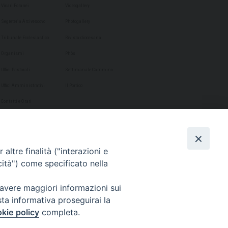
Vicari Foranei
Videogallery
Segreteria Arcivescovo
Photogallery
Tribunale Ecclesiastico
Rivista diocesana
Organismi
Phôs
Uffici Pastorali
Settimanale Cammino
Uffici Amministrativi
Il Portico
Contatti e Orari
altre finalità ("interazioni e
cità") come specificato nella
 avere maggiori informazioni sui
sta informativa proseguirai la
kie policy
completa.