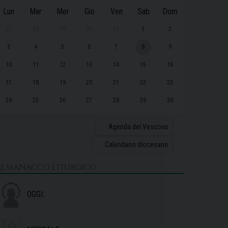
Lun
Mar
Mer
Gio
Ven
Sab
Dom
27
28
29
30
31
1
2
3
4
5
6
7
8
9
10
11
12
13
14
15
16
17
18
19
20
21
22
23
24
25
26
27
28
29
30
31
1
2
3
4
5
6
Agenda del Vescovo
Calendario diocesano
ALMANACCO LITURGICO
OGGI: