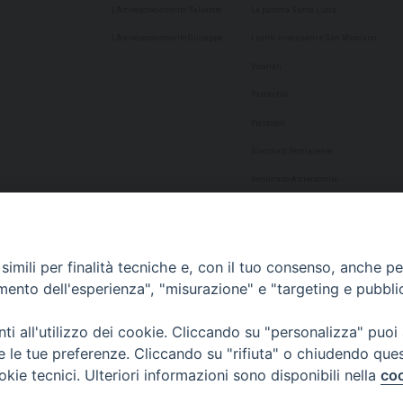
L’Arcivescovo emerito Salvatore
La patrona Santa Lucia
L’Arcivescovo emerito Giuseppe
I santi siracusani e San Marciano
Vicariati
Parrocchie
Presbiteri
Diaconato Permanente
Seminario Arcivescovile
Consulta Aggregazioni Laicali
Dati Statistici
imili per finalità tecniche e, con il tuo consenso, anche per 
Cultura
amento dell'esperienza", "misurazione" e "targeting e pubbli
Biblioteca Alagoniana
i all'utilizzo dei cookie. Cliccando su "personalizza" puoi
Archivio storico
re le tue preferenze. Cliccando su "rifiuta" o chiudendo que
Chiesa Cattedrale
okie tecnici. Ulteriori informazioni sono disponibili nella
coo
Studio Teologico San Paolo