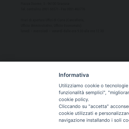
Piazza Duomo, 5 - 96100 Siracusa
Tel. centralino 0931.66571 - Fax 0931.463776
Orari di apertura Uffici di Curia (Cancelleria,
Ufficio Amministrativo, Ufficio Economato)
lunedì – mercoledì – venerdì dalle ore 9.30 alle ore 12.30
Informativa
Utilizziamo cookie o tecnologie s
funzionalità semplici", "miglior
cookie policy.
Cliccando su "accetta" acconsent
cookie utilizzati e personalizza
navigazione installando i soli co