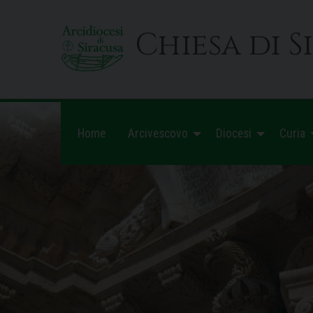
Skip
to
Chiesa di S
content
Home
Arcivescovo
Diocesi
Curia