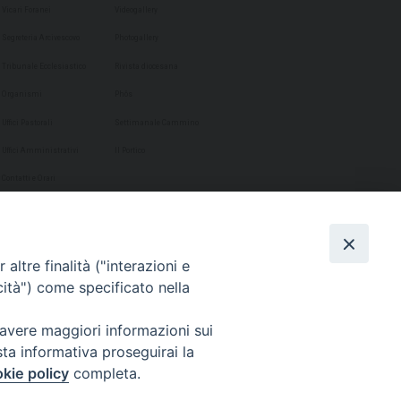
Vicari Foranei
Videogallery
Segreteria Arcivescovo
Photogallery
Tribunale Ecclesiastico
Rivista diocesana
Organismi
Phôs
Uffici Pastorali
Settimanale Cammino
Uffici Amministrativi
Il Portico
Contatti e Orari
altre finalità ("interazioni e
cità") come specificato nella
 avere maggiori informazioni sui
sta informativa proseguirai la
kie policy
completa.