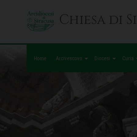
Skip
to
Chiesa di S
content
Home
Arcivescovo
Diocesi
Curia