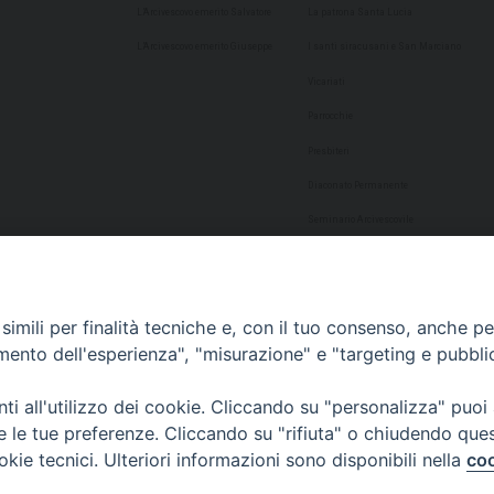
L’Arcivescovo emerito Salvatore
La patrona Santa Lucia
L’Arcivescovo emerito Giuseppe
I santi siracusani e San Marciano
Vicariati
Parrocchie
Presbiteri
Diaconato Permanente
Seminario Arcivescovile
Consulta Aggregazioni Laicali
Dati Statistici
imili per finalità tecniche e, con il tuo consenso, anche per 
Cultura
amento dell'esperienza", "misurazione" e "targeting e pubbli
Biblioteca Alagoniana
i all'utilizzo dei cookie. Cliccando su "personalizza" puoi
Archivio storico
re le tue preferenze. Cliccando su "rifiuta" o chiudendo que
Chiesa Cattedrale
okie tecnici. Ulteriori informazioni sono disponibili nella
coo
Studio Teologico San Paolo