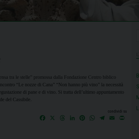
e
B
nsa tra le stelle” promossa dalla Fondazione Centro biblico
incontro “
Le nozze di Cana” “Non hanno più vino” la necessità
egustazione di pane e di vino. Si tratta dell’ultimo appuntamento
M
 del Cassibile.
L
condividi su
F
X
T
L
P
W
T
E
P
a
h
i
i
h
e
m
r
c
r
n
n
a
l
a
i