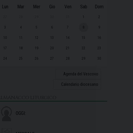
Lun
Mar
Mer
Gio
Ven
Sab
Dom
27
28
29
30
31
1
2
3
4
5
6
7
8
9
10
11
12
13
14
15
16
17
18
19
20
21
22
23
24
25
26
27
28
29
30
31
1
2
3
4
5
6
Agenda del Vescovo
Calendario diocesano
ALMANACCO LITURGICO
OGGI: