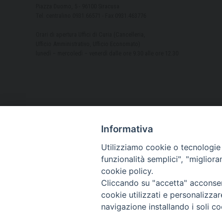
Piazza Duomo, 5 - 96100 Siracusa
Tel. centralino 0931.66571 - Fax 0931.463776
Orari di apertura Uffici di Curia (Cancelleria,
Ufficio Amministrativo, Ufficio Economato)
lunedì – mercoledì – venerdì dalle ore 9.30 alle ore 12.30
Informativa
Utilizziamo cookie o tecnologie s
funzionalità semplici", "miglior
cookie policy.
Cliccando su "accetta" acconsent
cookie utilizzati e personalizza
navigazione installando i soli co