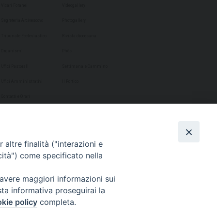
Vicari Foranei
Videogallery
Segreteria Arcivescovo
Photogallery
Tribunale Ecclesiastico
Rivista diocesana
Organismi
Phôs
Uffici Pastorali
Settimanale Cammino
Uffici Amministrativi
Il Portico
Contatti e Orari
altre finalità ("interazioni e
cità") come specificato nella
 avere maggiori informazioni sui
sta informativa proseguirai la
kie policy
completa.