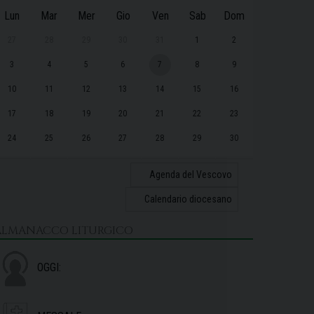
Lun
Mar
Mer
Gio
Ven
Sab
Dom
27
28
29
30
31
1
2
3
4
5
6
7
8
9
10
11
12
13
14
15
16
17
18
19
20
21
22
23
24
25
26
27
28
29
30
31
1
2
3
4
5
6
Agenda del Vescovo
Calendario diocesano
ALMANACCO LITURGICO
OGGI: