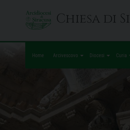
Skip
to
Chiesa di S
content
Home
Arcivescovo
Diocesi
Curia