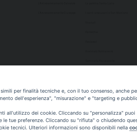
L’Arcivescovo emerito Salvatore
La patrona Santa Lucia
L’Arcivescovo emerito Giuseppe
I santi siracusani e San Marciano
Vicariati
Parrocchie
Presbiteri
Diaconato Permanente
Seminario Arcivescovile
Consulta Aggregazioni Laicali
Dati Statistici
imili per finalità tecniche e, con il tuo consenso, anche per 
Cultura
amento dell'esperienza", "misurazione" e "targeting e pubbli
Biblioteca Alagoniana
i all'utilizzo dei cookie. Cliccando su "personalizza" puoi
Archivio storico
re le tue preferenze. Cliccando su "rifiuta" o chiudendo que
Chiesa Cattedrale
okie tecnici. Ulteriori informazioni sono disponibili nella
coo
Studio Teologico San Paolo