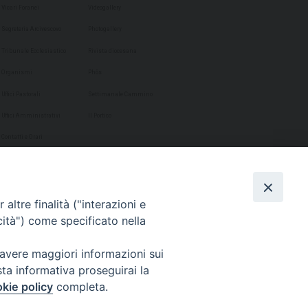
Vicari Foranei
Videogallery
Segreteria Arcivescovo
Photogallery
Tribunale Ecclesiastico
Rivista diocesana
Organismi
Phôs
Uffici Pastorali
Settimanale Cammino
Uffici Amministrativi
Il Portico
Contatti e Orari
altre finalità ("interazioni e
cità") come specificato nella
 avere maggiori informazioni sui
sta informativa proseguirai la
kie policy
completa.