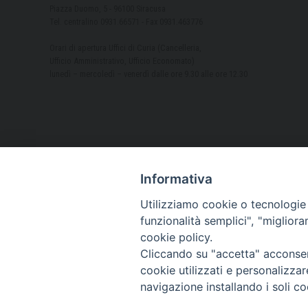
Piazza Duomo, 5 - 96100 Siracusa
Tel. centralino 0931.66571 - Fax 0931.463776
Orari di apertura Uffici di Curia (Cancelleria,
Ufficio Amministrativo, Ufficio Economato)
lunedì – mercoledì – venerdì dalle ore 9.30 alle ore 12.30
Informativa
Utilizziamo cookie o tecnologie s
funzionalità semplici", "miglior
cookie policy.
Cliccando su "accetta" acconsent
cookie utilizzati e personalizza
navigazione installando i soli co