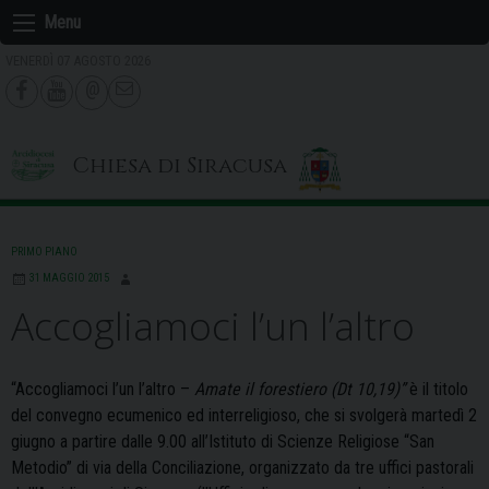
Skip
Menu
to
VENERDÌ 07 AGOSTO 2026
content
Chiesa di Siracusa
PRIMO PIANO
31 MAGGIO 2015
Accogliamoci l’un l’altro
“Accogliamoci l’un l’altro –
Amate il forestiero (Dt 10,19)”
è il titolo
del convegno ecumenico ed interreligioso, che si svolgerà martedì 2
giugno a partire dalle 9.00 all’Istituto di Scienze Religiose “San
Metodio” di via della Conciliazione,
organizzato da tre uffici pastorali