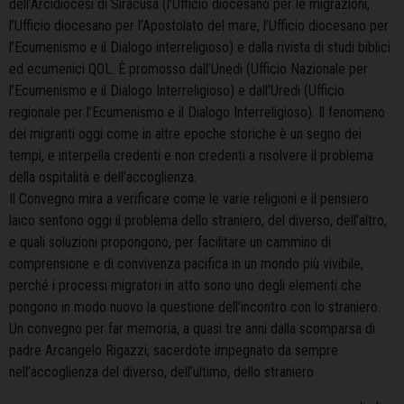
dell’Arcidiocesi di Siracusa (l’Ufficio diocesano per le migrazioni,
l’Ufficio diocesano per l’Apostolato del mare, l’Ufficio diocesano per
l’Ecumenismo e il Dialogo interreligioso) e dalla rivista di studi biblici
ed ecumenici QOL. È promosso dall’Unedi (Ufficio Nazionale per
l’Ecumenismo e il Dialogo Interreligioso) e dall’Uredi (Ufficio
regionale per l’Ecumenismo e il Dialogo Interreligioso). Il fenomeno
dei migranti oggi come in altre epoche storiche è un segno dei
tempi, e interpella credenti e non credenti a risolvere il problema
della ospitalità e dell’accoglienza.
I
l Convegno mira a verificare come le varie religioni e il pensiero
laico sentono oggi il problema dello straniero, del diverso, dell’altro,
e quali soluzioni propongono, per facilitare un cammino di
comprensione e di convivenza pacifica in un mondo più vivibile,
perché i processi migratori in atto sono uno degli elementi che
pongono in modo nuovo la questione dell’incontro con lo straniero.
Un convegno per far memoria, a quasi tre anni dalla scomparsa di
padre Arcangelo Rigazzi, sacerdote impegnato da sempre
nell’accoglienza del diverso, dell’ultimo, dello straniero