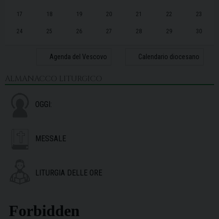
17
18
19
20
21
22
23
24
25
26
27
28
29
30
31
1
2
3
4
5
6
Agenda del Vescovo
Calendario diocesano
ALMANACCO LITURGICO
OGGI:
MESSALE
LITURGIA DELLE ORE