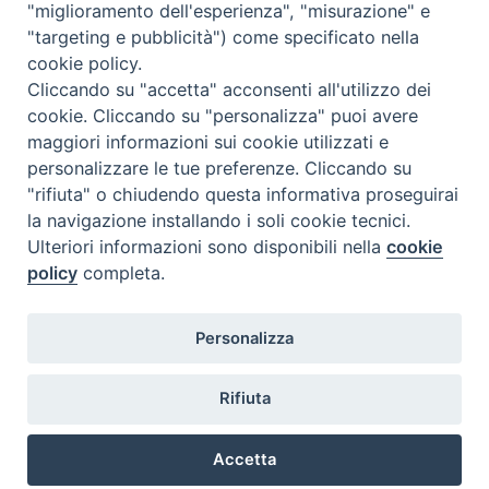
"miglioramento dell'esperienza", "misurazione" e
"targeting e pubblicità") come specificato nella
cookie policy.
Cliccando su "accetta" acconsenti all'utilizzo dei
cookie. Cliccando su "personalizza" puoi avere
maggiori informazioni sui cookie utilizzati e
personalizzare le tue preferenze. Cliccando su
"rifiuta" o chiudendo questa informativa proseguirai
la navigazione installando i soli cookie tecnici.
Ulteriori informazioni sono disponibili nella
cookie
policy
completa.
Personalizza
Piazza Duomo, 5 - 96100 Siracusa
Tel. centralino 0931.66571 - Fax 0931.463776
Rifiuta
Orari di apertura Uffici di Curia (Cancelleria,
Ufficio Amministrativo, Ufficio Economato)
Accetta
lunedì – mercoledì – venerdì dalle ore 9.30 alle ore 12.30