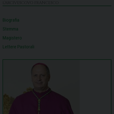
k
n
s
p
m
L’ARCIVESCOVO FRANCESCO
t
Biografia
Stemma
Magistero
Lettere Pastorali