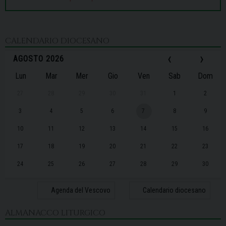
CALENDARIO DIOCESANO
‹
›
AGOSTO 2026
Lun
Mar
Mer
Gio
Ven
Sab
Dom
27
28
29
30
31
1
2
3
4
5
6
7
8
9
10
11
12
13
14
15
16
17
18
19
20
21
22
23
24
25
26
27
28
29
30
31
1
2
3
4
5
6
Agenda del Vescovo
Calendario diocesano
ALMANACCO LITURGICO