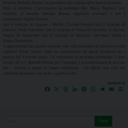
direttore Rodolfo Dierna, ha proceduto alla nomina della nuova direzione.
Oltre al direttore, l’arcivescovo ha nominato don Marco Tarascio, vice
direttore; il diacono Antonio Bianca, segretario tesoriere; e poi i
componenti Angelo Cerruto
(per il vicariato di Augusta – Melilli); Tiziana Morello (per il vicariato di
Lentini); Paolo Iapichino (per il vicariato di Palazzolo Acreide); il diacono
Angelo Di Raimondo (per il vicariato di Siracusa); Giovanna Spanu e
Sergio Quadarella.
I rappresentanti dei quattro vicariati sono stati presentati all’arcivescovo dai
rispettivi Vicari foranei dopo la consultazione da questi promossa tra i
parroci del Vicariato stesso. Un sentimento di profonda gratitudine è stato
rivolto all’avv. Rodolfo Dierna per l’impegno e la testimonianza di servizio
che – insieme a quanti lo hanno collaborato – ha offerto non solo alla
comunità diocesana, ma anche a quella civile.
condividi su
F
X
T
L
P
W
T
E
P
a
h
i
i
h
e
m
r
c
r
n
n
a
l
a
i
e
e
k
t
t
e
i
n
b
a
e
e
s
g
l
t
Cerca
o
d
d
r
A
r