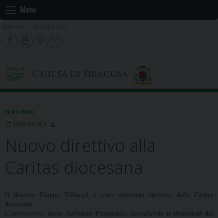
Skip
Menu
to
VENERDÌ 07 AGOSTO 2026
content
Chiesa di Siracusa
PRIMO PIANO
16 MARZO 2015
Nuovo direttivo alla
Caritas diocesana
Il diacono Filippo Villaruel è stato nominato direttore della
Caritas
diocesana.
L’arcivescovo, mons. Salvatore Pappalardo, accogliendo le dimissioni del