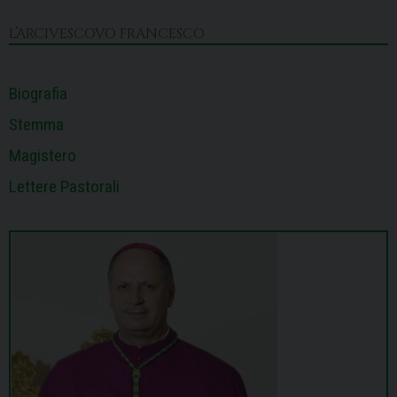
o
s
I
e
p
a
k
n
s
p
m
L’ARCIVESCOVO FRANCESCO
t
Biografia
Stemma
Magistero
Lettere Pastorali