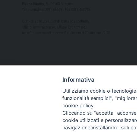
Piazza Duomo, 5 - 96100 Siracusa
Tel. centralino 0931.66571 - Fax 0931.463776
Orari di apertura Uffici di Curia (Cancelleria,
Ufficio Amministrativo, Ufficio Economato)
lunedì – mercoledì – venerdì dalle ore 9.30 alle ore 12.30
Informativa
Utilizziamo cookie o tecnologie s
funzionalità semplici", "miglior
cookie policy.
Cliccando su "accetta" acconsent
cookie utilizzati e personalizza
navigazione installando i soli co