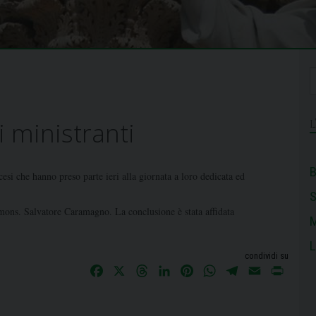
 ministranti
B
cesi che hanno preso parte ieri alla giornata a loro dedicata ed
e, mons. Salvatore Caramagno. La conclusione è stata affidata
M
L
condividi su
F
X
T
L
P
W
T
E
P
a
h
i
i
h
e
m
r
c
r
n
n
a
l
a
i