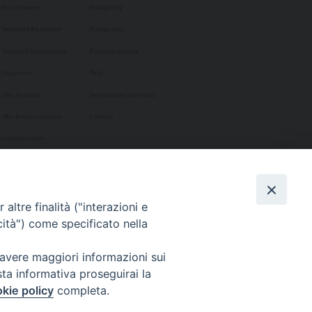
Vicari Foranei
Videogallery
Segreteria Arcivescovo
Photogallery
Tribunale Ecclesiastico
Rivista diocesana
Organismi
Phôs
Uffici Pastorali
Settimanale Cammino
Uffici Amministrativi
Il Portico
Contatti e Orari
altre finalità ("interazioni e
cità") come specificato nella
 avere maggiori informazioni sui
sta informativa proseguirai la
kie policy
completa.