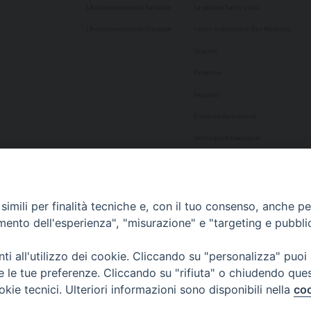
L’Arcivescovo emerito Salvatore
La patrona Santa Lucia
L’Arcivescovo emerito Giuseppe
I santi siracusani e San Marciano
Vicariati
Parrocchie
Presbiteri
Diaconato Permanente
Seminario Arcivescovile
Consulta Aggregazioni Laicali
Dati Statistici
imili per finalità tecniche e, con il tuo consenso, anche per 
Cultura
amento dell'esperienza", "misurazione" e "targeting e pubbli
Biblioteca Alagoniana
i all'utilizzo dei cookie. Cliccando su "personalizza" puoi
Archivio storico
re le tue preferenze. Cliccando su "rifiuta" o chiudendo que
Chiesa Cattedrale
okie tecnici. Ulteriori informazioni sono disponibili nella
coo
Studio Teologico San Paolo