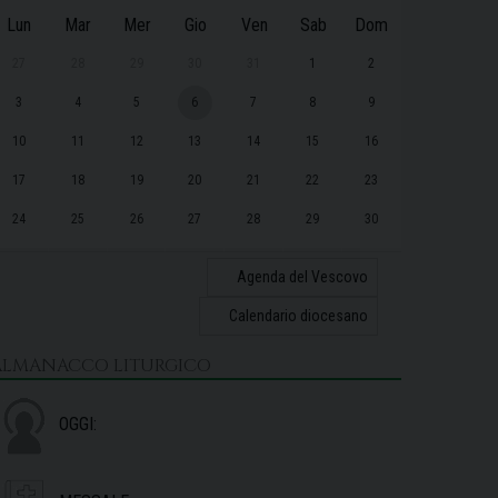
Lun
Mar
Mer
Gio
Ven
Sab
Dom
27
28
29
30
31
1
2
3
4
5
6
7
8
9
10
11
12
13
14
15
16
17
18
19
20
21
22
23
24
25
26
27
28
29
30
31
1
2
3
4
5
6
Agenda del Vescovo
Calendario diocesano
ALMANACCO LITURGICO
OGGI: