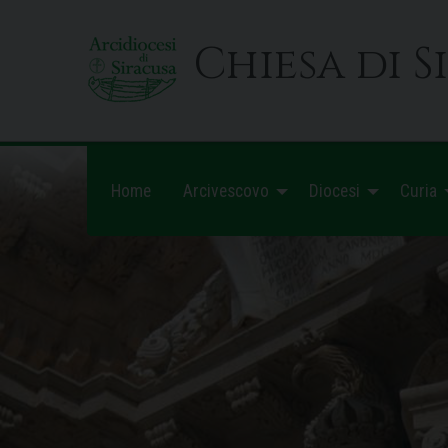
Skip
to
Chiesa di S
content
Home
Arcivescovo
Diocesi
Curia