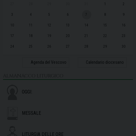
27
28
29
30
31
1
2
3
4
5
6
7
8
9
10
11
12
13
14
15
16
17
18
19
20
21
22
23
24
25
26
27
28
29
30
31
1
2
3
4
5
6
Agenda del Vescovo
Calendario diocesano
ALMANACCO LITURGICO
OGGI:
MESSALE
LITURGIA DELLE ORE