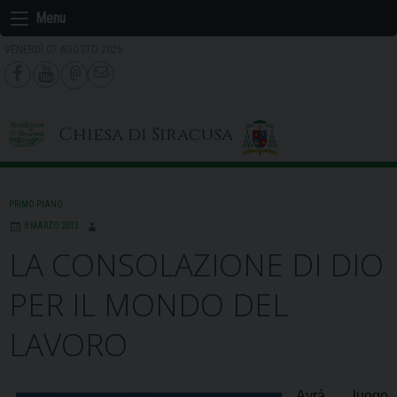
Skip
Menu
to
VENERDÌ 07 AGOSTO 2026
content
Chiesa di Siracusa
PRIMO PIANO
8 MARZO 2013
LA CONSOLAZIONE DI DIO
PER IL MONDO DEL
LAVORO
Avrà luogo