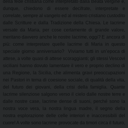
della fede cristiana come interpretato dalla Beata Vergine e,
dunque, chiedono di essere decifrate, interpretate e
correlate, sempre al vangelo ed al mistero cristiano custodito
dalle Scritture e dalla Tradizione della Chiesa. Le lacrime
versate da Maria, per cose certamente di grande valore,
meritano davvero anche le nostre lacrime, oggi? E ancora di
più: come interpretare quelle lacrime di Maria in questo
speciale giorno anniversario? Viviamo tutti in un’epoca di
attese, a volte quasi di attese scoraggianti; gli stessi Vescovi
siciliani hanno dovuto lamentare il vero e proprio declino di
una Regione, la Sicilia, che alimenta gravi preoccupazioni
nei Pastori in tema di coesione sociale, di qualità della vita,
del futuro dei giovani, della crisi della famiglia. Quante
lacrime silenziose salgono verso il cielo dalle nostre terre e
dalle nostre case, lacrime dense di suoni, perché sono la
nostra voce vera, la nostra lingua madre, il segno della
nostra esplorazione delle celle interiori e inaccessibili del
cuore! A volte sono lacrime provocate da timori circa il futuro,