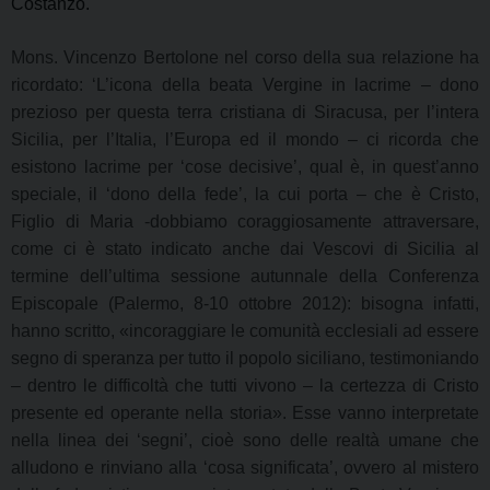
Costanzo.
Mons. Vincenzo Bertolone nel corso della sua relazione ha
ricordato: ‘L’icona della beata Vergine in lacrime – dono
prezioso per questa terra cristiana di Siracusa, per l’intera
Sicilia, per l’Italia, l’Europa ed il mondo – ci ricorda che
esistono lacrime per ‘cose decisive’, qual è, in quest’anno
speciale, il ‘dono della fede’, la cui porta – che è Cristo,
Figlio di Maria -dobbiamo coraggiosamente attraversare,
come ci è stato indicato anche dai Vescovi di Sicilia al
termine dell’ultima sessione autunnale della Conferenza
Episcopale (Palermo, 8-10 ottobre 2012): bisogna infatti,
hanno scritto, «incoraggiare le comunità ecclesiali ad essere
segno di speranza per tutto il popolo siciliano, testimoniando
– dentro le difficoltà che tutti vivono – la certezza di Cristo
presente ed operante nella storia». Esse vanno interpretate
nella linea dei ‘segni’, cioè sono delle realtà umane che
alludono e rinviano alla ‘cosa significata’, ovvero al mistero