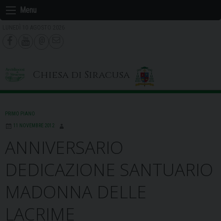
Skip
Menu
to
LUNEDÌ 10 AGOSTO 2026
content
Chiesa di Siracusa
PRIMO PIANO
11 NOVEMBRE 2012
ANNIVERSARIO
DEDICAZIONE SANTUARIO
MADONNA DELLE
LACRIME