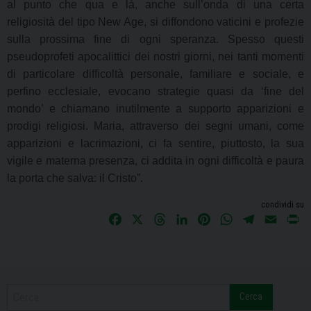
al punto che qua e là, anche sull’onda di una certa
religiosità del tipo New Age, si diffondono vaticini e profezie
sulla prossima fine di ogni speranza. Spesso questi
pseudoprofeti apocalittici dei nostri giorni, nei tanti momenti
di particolare difficoltà personale, familiare e sociale, e
perfino ecclesiale, evocano strategie quasi da ‘fine del
mondo’ e chiamano inutilmente a supporto apparizioni e
prodigi religiosi. Maria, attraverso dei segni umani, come
apparizioni e lacrimazioni, ci fa sentire, piuttosto, la sua
vigile e materna presenza, ci addita in ogni difficoltà e paura
la porta che salva: il Cristo”.
condividi su
F
X
T
L
P
W
T
E
P
a
h
i
i
h
e
m
r
c
r
n
n
a
l
a
i
e
e
k
t
t
e
i
n
b
a
e
e
s
g
l
t
Cerca
o
d
d
r
A
r