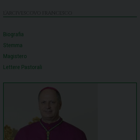
o
s
I
e
p
a
k
n
s
p
m
L’ARCIVESCOVO FRANCESCO
t
Biografia
Stemma
Magistero
Lettere Pastorali