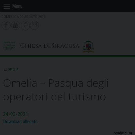
Skip
Menu
to
DOMENICA 09 AGOSTO 2026
content
Chiesa di Siracusa
OMELIA
Omelia – Pasqua degli
operatori del turismo
24-03-2021
Download allegato
condividi su