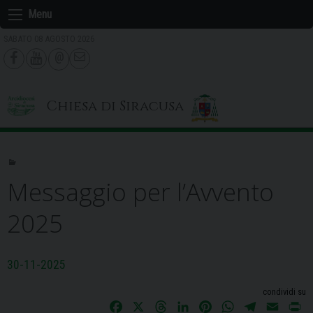
Skip
Menu
to
SABATO 08 AGOSTO 2026
content
Chiesa di Siracusa
Messaggio per l’Avvento
2025
30-11-2025
condividi su
F
X
T
L
P
W
T
E
P