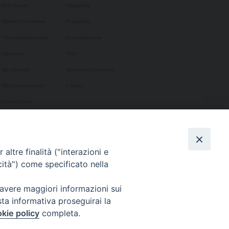
Vicari Foranei
Videogallery
Segreteria Arcivescovo
Photogallery
Tribunale Ecclesiastico
Rivista diocesana
Organismi
Phôs
Uffici Pastorali
Settimanale Cammino
Uffici Amministrativi
Il Portico
Contatti e Orari
altre finalità ("interazioni e
cità") come specificato nella
 avere maggiori informazioni sui
sta informativa proseguirai la
kie policy
completa.