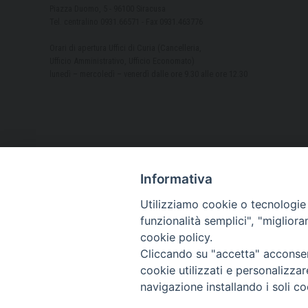
Piazza Duomo, 5 - 96100 Siracusa
Tel. centralino 0931.66571 - Fax 0931.463776
Orari di apertura Uffici di Curia (Cancelleria,
Ufficio Amministrativo, Ufficio Economato)
lunedì – mercoledì – venerdì dalle ore 9.30 alle ore 12.30
Informativa
Utilizziamo cookie o tecnologie s
funzionalità semplici", "miglior
cookie policy.
Cliccando su "accetta" acconsent
cookie utilizzati e personalizza
navigazione installando i soli co