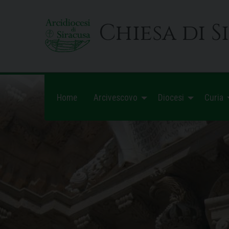
Skip
to
Chiesa di S
content
Home
Arcivescovo
Diocesi
Curia