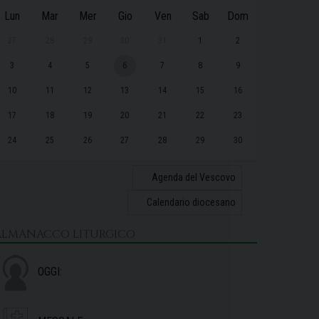
Lun
Mar
Mer
Gio
Ven
Sab
Dom
27
28
29
30
31
1
2
3
4
5
6
7
8
9
10
11
12
13
14
15
16
17
18
19
20
21
22
23
24
25
26
27
28
29
30
31
1
2
3
4
5
6
Agenda del Vescovo
Calendario diocesano
ALMANACCO LITURGICO
OGGI: