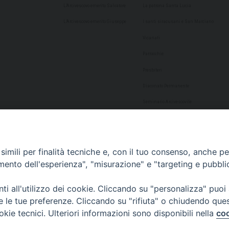
L’Arcivescovo emerito Salvatore
La patrona Santa Lucia
L’Arcivescovo emerito Giuseppe
I santi siracusani e San Marciano
Vicariati
Parrocchie
Presbiteri
Diaconato Permanente
Seminario Arcivescovile
Consulta Aggregazioni Laicali
Dati Statistici
imili per finalità tecniche e, con il tuo consenso, anche per 
Cultura
amento dell'esperienza", "misurazione" e "targeting e pubbli
Biblioteca Alagoniana
i all'utilizzo dei cookie. Cliccando su "personalizza" puoi
Archivio storico
re le tue preferenze. Cliccando su "rifiuta" o chiudendo que
Chiesa Cattedrale
okie tecnici. Ulteriori informazioni sono disponibili nella
coo
Studio Teologico San Paolo