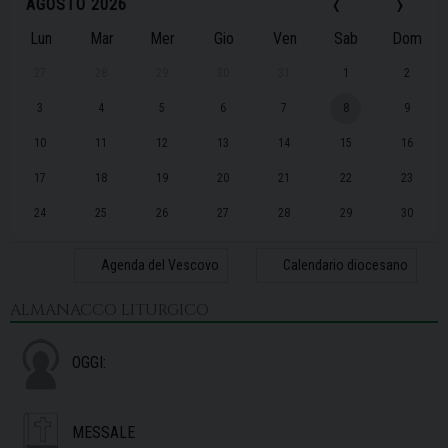
‹
›
AGOSTO 2026
Lun
Mar
Mer
Gio
Ven
Sab
Dom
27
28
29
30
31
1
2
3
4
5
6
7
8
9
10
11
12
13
14
15
16
17
18
19
20
21
22
23
24
25
26
27
28
29
30
31
1
2
3
4
5
6
Agenda del Vescovo
Calendario diocesano
ALMANACCO LITURGICO
OGGI:
MESSALE