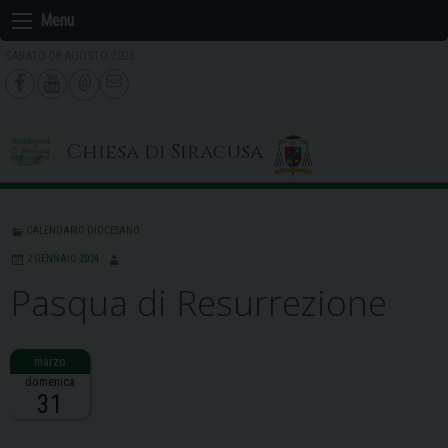
Skip
Menu
to
SABATO 08 AGOSTO 2026
content
Chiesa di Siracusa
CALENDARIO DIOCESANO
2 GENNAIO 2024
Pasqua di Resurrezione
domenica
31
Descrizione: