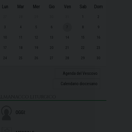
Lun
Mar
Mer
Gio
Ven
Sab
Dom
27
28
29
30
31
1
2
3
4
5
6
7
8
9
10
11
12
13
14
15
16
17
18
19
20
21
22
23
24
25
26
27
28
29
30
31
1
2
3
4
5
6
Agenda del Vescovo
Calendario diocesano
ALMANACCO LITURGICO
OGGI: