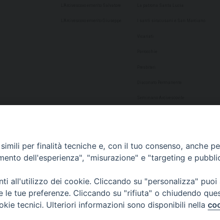
L’Arcivescovo emerito Salvatore
La patrona Santa Lucia
L’Arcivescovo emerito Giuseppe
I santi siracusani e San Marciano
Vicariati
Parrocchie
Presbiteri
Diaconato Permanente
Seminario Arcivescovile
Consulta Aggregazioni Laicali
Dati Statistici
imili per finalità tecniche e, con il tuo consenso, anche per 
Cultura
amento dell'esperienza", "misurazione" e "targeting e pubbli
Biblioteca Alagoniana
i all'utilizzo dei cookie. Cliccando su "personalizza" puoi
Archivio storico
re le tue preferenze. Cliccando su "rifiuta" o chiudendo que
Chiesa Cattedrale
okie tecnici. Ulteriori informazioni sono disponibili nella
coo
Studio Teologico San Paolo