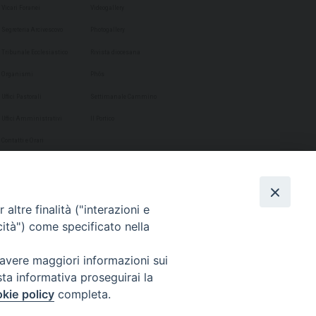
Vicari Foranei
Videogallery
Segreteria Arcivescovo
Photogallery
Tribunale Ecclesiastico
Rivista diocesana
Organismi
Phôs
Uffici Pastorali
Settimanale Cammino
Uffici Amministrativi
Il Portico
Contatti e Orari
altre finalità ("interazioni e
cità") come specificato nella
 avere maggiori informazioni sui
sta informativa proseguirai la
kie policy
completa.