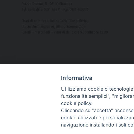
Piazza Duomo, 5 - 96100 Siracusa
Tel. centralino 0931.66571 - Fax 0931.463776
Orari di apertura Uffici di Curia (Cancelleria,
Ufficio Amministrativo, Ufficio Economato)
lunedì – mercoledì – venerdì dalle ore 9.30 alle ore 12.30
Informativa
Utilizziamo cookie o tecnologie s
funzionalità semplici", "miglior
cookie policy.
Cliccando su "accetta" acconsent
cookie utilizzati e personalizza
navigazione installando i soli co