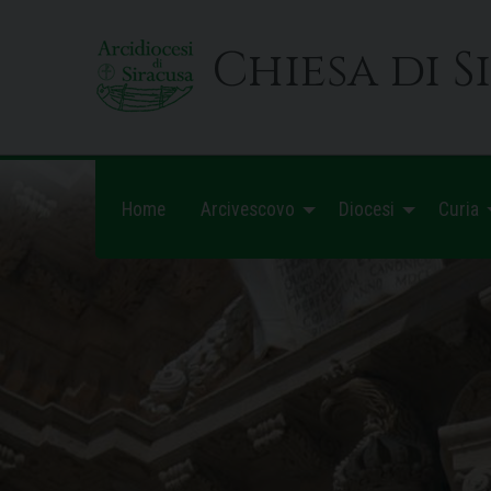
Skip
to
Chiesa di S
content
Home
Arcivescovo
Diocesi
Curia