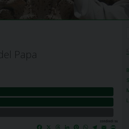
 del Papa
B
M
L
condividi su
F
X
T
L
P
W
T
E
P