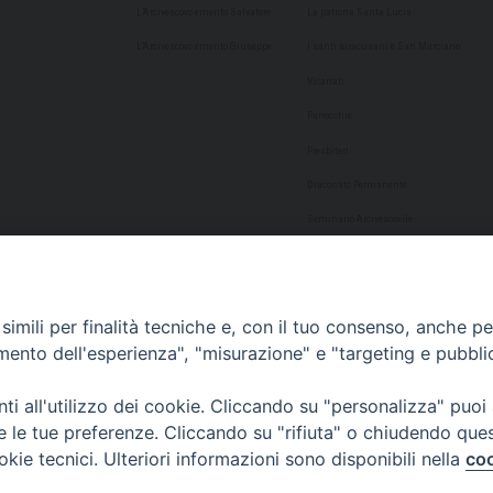
L’Arcivescovo emerito Salvatore
La patrona Santa Lucia
L’Arcivescovo emerito Giuseppe
I santi siracusani e San Marciano
Vicariati
Parrocchie
Presbiteri
Diaconato Permanente
Seminario Arcivescovile
Consulta Aggregazioni Laicali
Dati Statistici
imili per finalità tecniche e, con il tuo consenso, anche per 
Cultura
amento dell'esperienza", "misurazione" e "targeting e pubbli
Biblioteca Alagoniana
i all'utilizzo dei cookie. Cliccando su "personalizza" puoi
Archivio storico
re le tue preferenze. Cliccando su "rifiuta" o chiudendo que
Chiesa Cattedrale
okie tecnici. Ulteriori informazioni sono disponibili nella
coo
Studio Teologico San Paolo