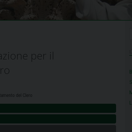
azione per il
ro
B
M
ntamento del Clero
L