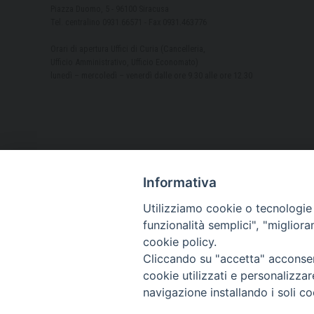
Piazza Duomo, 5 - 96100 Siracusa
Tel. centralino 0931.66571 - Fax 0931.463776
Orari di apertura Uffici di Curia (Cancelleria,
Ufficio Amministrativo, Ufficio Economato)
lunedì – mercoledì – venerdì dalle ore 9.30 alle ore 12.30
Informativa
Utilizziamo cookie o tecnologie s
funzionalità semplici", "miglior
cookie policy.
Cliccando su "accetta" acconsent
cookie utilizzati e personalizza
navigazione installando i soli co