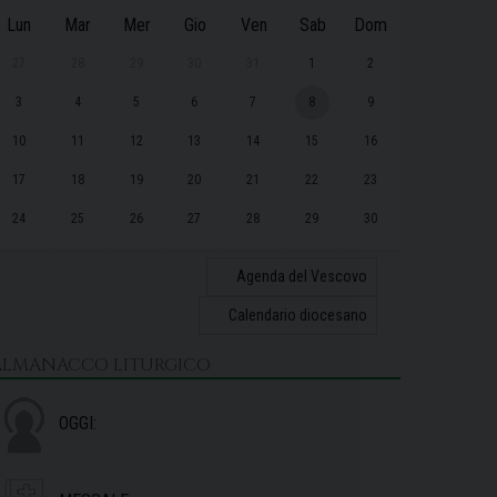
Lun
Mar
Mer
Gio
Ven
Sab
Dom
27
28
29
30
31
1
2
3
4
5
6
7
8
9
10
11
12
13
14
15
16
17
18
19
20
21
22
23
24
25
26
27
28
29
30
31
1
2
3
4
5
6
Agenda del Vescovo
Calendario diocesano
ALMANACCO LITURGICO
OGGI: