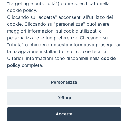
"targeting e pubblicità") come specificato nella
cookie policy.
Cliccando su "accetta" acconsenti all'utilizzo dei
cookie. Cliccando su "personalizza" puoi avere
maggiori informazioni sui cookie utilizzati e
personalizzare le tue preferenze. Cliccando su
"rifiuta" o chiudendo questa informativa proseguirai
la navigazione installando i soli cookie tecnici.
Ulteriori informazioni sono disponibili nella
cookie
policy
completa.
Personalizza
Piazza Duomo, 5 - 96100 Siracusa
Tel. centralino 0931.66571 - Fax 0931.463776
Rifiuta
Orari di apertura Uffici di Curia (Cancelleria,
Ufficio Amministrativo, Ufficio Economato)
Accetta
lunedì – mercoledì – venerdì dalle ore 9.30 alle ore 12.30
Preferenze Cookie