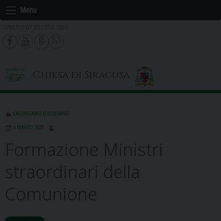
Skip
Menu
to
VENERDÌ 07 AGOSTO 2026
content
Chiesa di Siracusa
CALENDARIO DIOCESANO
3 MARZO 2023
Formazione Ministri
straordinari della
Comunione