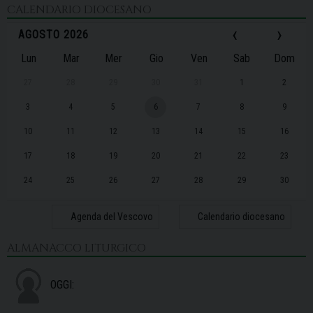
CALENDARIO DIOCESANO
‹
›
AGOSTO 2026
Lun
Mar
Mer
Gio
Ven
Sab
Dom
27
28
29
30
31
1
2
3
4
5
6
7
8
9
10
11
12
13
14
15
16
17
18
19
20
21
22
23
24
25
26
27
28
29
30
31
1
2
3
4
5
6
Agenda del Vescovo
Calendario diocesano
ALMANACCO LITURGICO
OGGI: