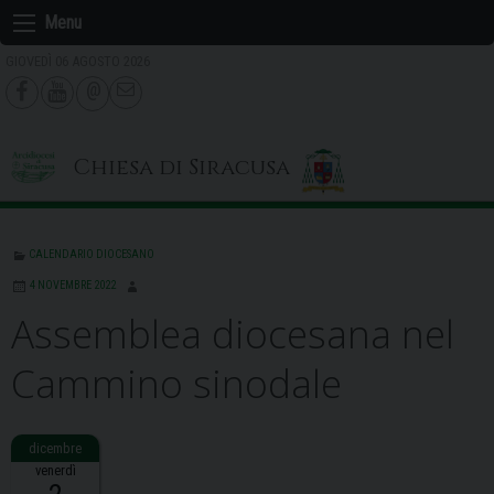
Skip
Menu
to
GIOVEDÌ 06 AGOSTO 2026
content
Chiesa di Siracusa
CALENDARIO DIOCESANO
4 NOVEMBRE 2022
Assemblea diocesana nel
Cammino sinodale
venerdì