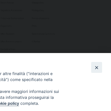
Vicari Foranei
Videogallery
Segreteria Arcivescovo
Photogallery
Tribunale Ecclesiastico
Rivista diocesana
Organismi
Phôs
Uffici Pastorali
Settimanale Cammino
Uffici Amministrativi
Il Portico
Contatti e Orari
altre finalità ("interazioni e
cità") come specificato nella
 avere maggiori informazioni sui
sta informativa proseguirai la
kie policy
completa.