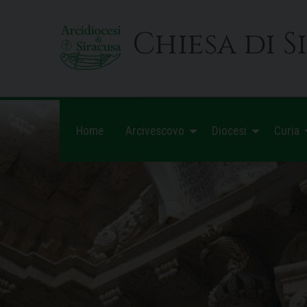
Skip
to
Chiesa di S
content
Home
Arcivescovo
Diocesi
Curia