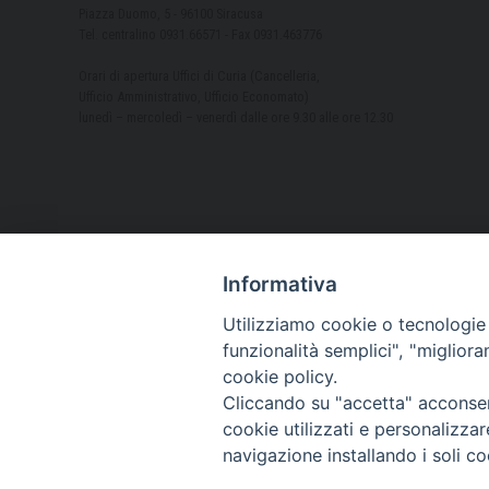
Piazza Duomo, 5 - 96100 Siracusa
Tel. centralino 0931.66571 - Fax 0931.463776
Orari di apertura Uffici di Curia (Cancelleria,
Ufficio Amministrativo, Ufficio Economato)
lunedì – mercoledì – venerdì dalle ore 9.30 alle ore 12.30
Informativa
Utilizziamo cookie o tecnologie s
funzionalità semplici", "miglior
cookie policy.
Cliccando su "accetta" acconsent
cookie utilizzati e personalizza
navigazione installando i soli co