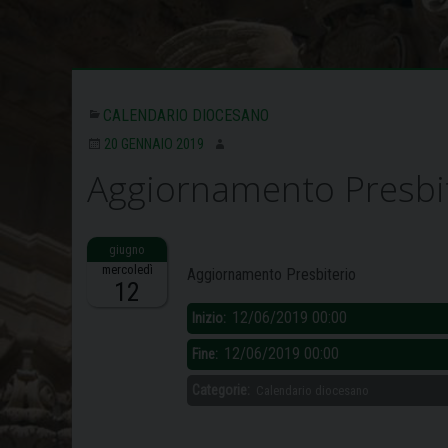
CALENDARIO DIOCESANO
20 GENNAIO 2019
Aggiornamento Presbi
Descrizione:
mercoledì
Aggiornamento Presbiterio
12
12/06/2019 00:00
Inizio:
12/06/2019 00:00
Fine:
Categorie:
Calendario diocesano