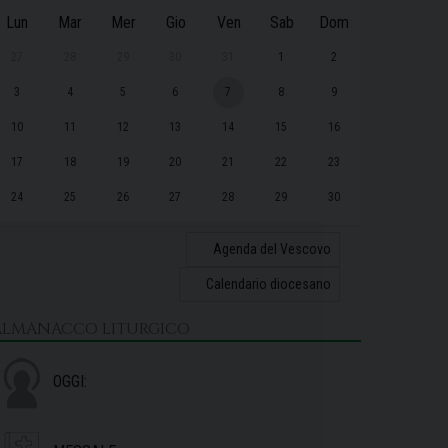
Lun
Mar
Mer
Gio
Ven
Sab
Dom
27
28
29
30
31
1
2
3
4
5
6
7
8
9
10
11
12
13
14
15
16
17
18
19
20
21
22
23
24
25
26
27
28
29
30
31
1
2
3
4
5
6
Agenda del Vescovo
Calendario diocesano
ALMANACCO LITURGICO
OGGI: