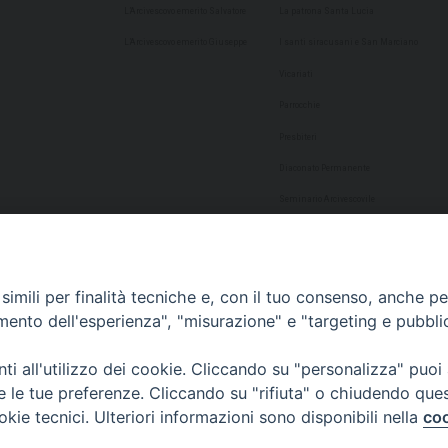
L’Arcivescovo emerito Salvatore
La patrona Santa Lucia
L’Arcivescovo emerito Giuseppe
I santi siracusani e San Marciano
Vicariati
Parrocchie
Presbiteri
Diaconato Permanente
Seminario Arcivescovile
Consulta Aggregazioni Laicali
Dati Statistici
imili per finalità tecniche e, con il tuo consenso, anche per 
Cultura
amento dell'esperienza", "misurazione" e "targeting e pubbli
Biblioteca Alagoniana
i all'utilizzo dei cookie. Cliccando su "personalizza" puoi
Archivio storico
re le tue preferenze. Cliccando su "rifiuta" o chiudendo que
Chiesa Cattedrale
okie tecnici. Ulteriori informazioni sono disponibili nella
coo
Studio Teologico San Paolo