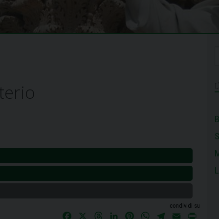
terio
B
M
L
condividi su
F
X
T
L
P
W
T
E
P