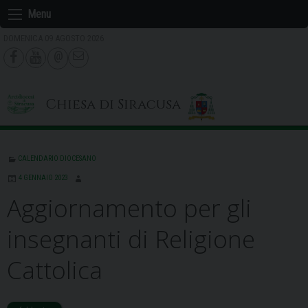
Skip
Menu
to
DOMENICA 09 AGOSTO 2026
content
Chiesa di Siracusa
CALENDARIO DIOCESANO
4 GENNAIO 2023
Aggiornamento per gli
insegnanti di Religione
Cattolica