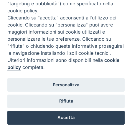
"targeting e pubblicità") come specificato nella
cookie policy.
Cliccando su "accetta" acconsenti all'utilizzo dei
cookie. Cliccando su "personalizza" puoi avere
maggiori informazioni sui cookie utilizzati e
personalizzare le tue preferenze. Cliccando su
"rifiuta" o chiudendo questa informativa proseguirai
la navigazione installando i soli cookie tecnici.
Ulteriori informazioni sono disponibili nella
cookie
policy
completa.
Personalizza
Piazza Duomo, 5 - 96100 Siracusa
Tel. centralino 0931.66571 - Fax 0931.463776
Rifiuta
Orari di apertura Uffici di Curia (Cancelleria,
Ufficio Amministrativo, Ufficio Economato)
Accetta
lunedì – mercoledì – venerdì dalle ore 9.30 alle ore 12.30
Preferenze Cookie