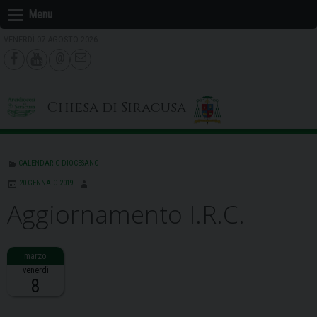
Skip
Menu
to
VENERDÌ 07 AGOSTO 2026
content
Chiesa di Siracusa
CALENDARIO DIOCESANO
20 GENNAIO 2019
Aggiornamento I.R.C.
venerdì
8
Descrizione: