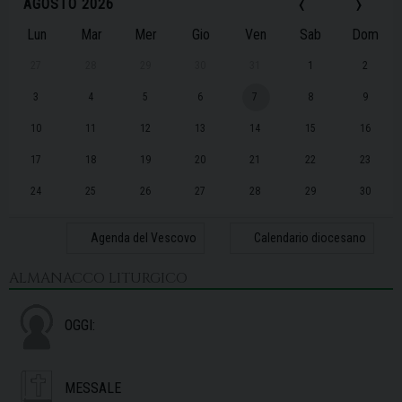
‹
›
AGOSTO 2026
Lun
Mar
Mer
Gio
Ven
Sab
Dom
27
28
29
30
31
1
2
3
4
5
6
7
8
9
10
11
12
13
14
15
16
17
18
19
20
21
22
23
24
25
26
27
28
29
30
31
1
2
3
4
5
6
Agenda del Vescovo
Calendario diocesano
ALMANACCO LITURGICO
OGGI:
MESSALE