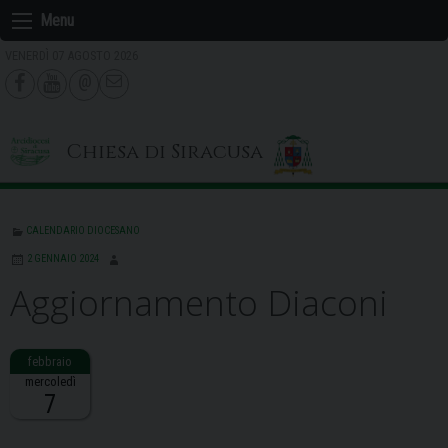
Skip
Menu
to
VENERDÌ 07 AGOSTO 2026
content
Chiesa di Siracusa
CALENDARIO DIOCESANO
2 GENNAIO 2024
Aggiornamento Diaconi
mercoledì
7
Descrizione: