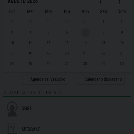
‹
›
AGOSTO 2026
Lun
Mar
Mer
Gio
Ven
Sab
Dom
27
28
29
30
31
1
2
3
4
5
6
7
8
9
10
11
12
13
14
15
16
17
18
19
20
21
22
23
24
25
26
27
28
29
30
31
1
2
3
4
5
6
Agenda del Vescovo
Calendario diocesano
ALMANACCO LITURGICO
OGGI:
MESSALE